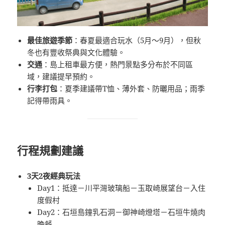
最佳旅遊季節
：春夏最適合玩水（5月～9月），但秋
冬也有豐收祭典與文化體驗。
交通
：島上租車最方便，熱門景點多分布於不同區
域，建議提早預約。
行李打包
：夏季建議帶T恤、薄外套、防曬用品；雨季
記得帶雨具。
行程規劃建議
3天2夜經典玩法
Day1：抵達－川平灣玻璃船－玉取崎展望台－入住
度假村
Day2：石垣島鐘乳石洞－御神崎燈塔－石垣牛燒肉
晚餐