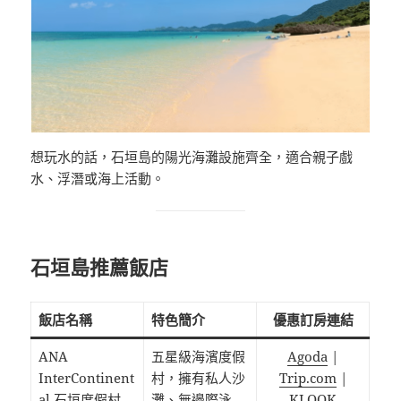
想玩水的話，石垣島的陽光海灘設施齊全，適合親子戲
水、浮潛或海上活動。
石垣島推薦飯店
飯店名稱
特色簡介
優惠訂房連結
ANA
五星級海濱度假
Agoda
|
InterContinent
村，擁有私人沙
Trip.com
|
al 石垣度假村
灘、無邊際泳
KLOOK