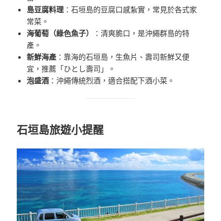
島豆腐料理
：石垣島的豆腐口感紮實，常見於各式家
常菜。
海葡萄（綠色魚子）
：清爽脆口，是沖繩群島的特
產。
新鮮海產
：靠海的石垣島，生魚片、壽司新鮮又便
宜，推薦「ひとし壽司」。
泡盛酒
：沖繩傳統烈酒，適合搭配下酒小菜。
石垣島旅遊小提醒