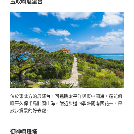
玉取崎展望台
位於東北方的展望台，可遠眺太平洋與東中國海，還能俯
瞰平久保半島壯闊山海。附近步道四季盛開南國花卉，是
散步賞景的好去處。
御神崎燈塔