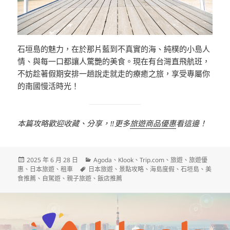
石垣島的魅力，在於那片藍到不真實的海、純樸的小島人
情、與每一口都讓人驚艷的美食。現在有台灣直飛航班，
不妨趁著假期安排一趟說走就走的療癒之旅，享受專屬你
的南國慢活時光！
本篇攻略歡迎收藏、分享，‼️更多
旅遊商品優惠
看這邊！
發
分
2025 年 6 月 28 日
Agoda
、
Klook
、
Trip.com
、
旅遊
、
旅遊優
佈
標
類
惠
、
日本旅遊
、
租車
日本旅遊
、
景點攻略
、
海島度假
、
石垣島
、
美
日
籤
食推薦
、
自駕遊
、
親子旅遊
、
飯店推薦
期: