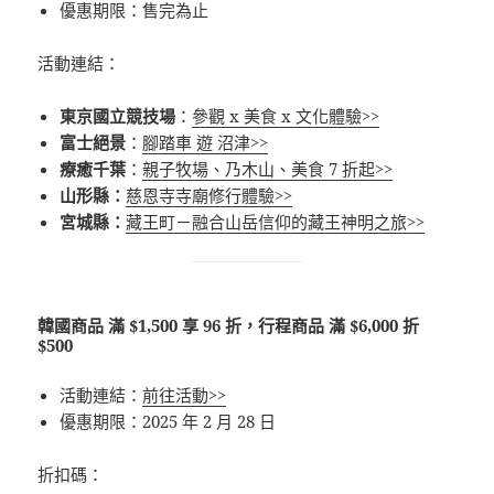
優惠期限：售完為止
活動連結：
東京國立競技場
：
參觀 x 美食 x 文化體驗>>
富士絕景
：
腳踏車 遊 沼津>>
療癒千葉
：
親子牧場、乃木山、美食 7 折起>>
山形縣：
慈恩寺寺廟修行體驗>>
宮城縣：
藏王町－融合山岳信仰的藏王神明之旅>>
韓國商品 滿 $1,500 享 96 折，行程商品 滿 $6,000 折
$500
活動連結：
前往活動>>
優惠期限：2025 年 2 月 28 日
折扣碼：