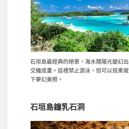
石垣島最經典的絕景，海水隨陽光變幻出
交織成畫。這裡禁止游泳，但可以搭乘玻
下夢幻美照。
石垣島鐘乳石洞