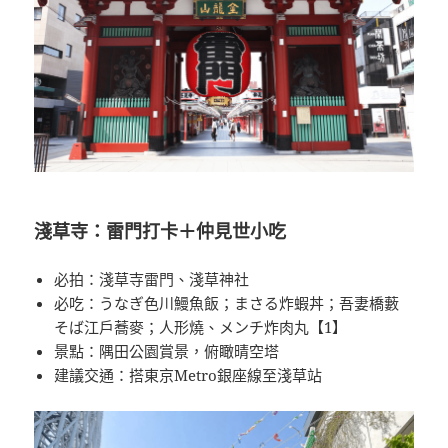
淺草寺：雷門打卡＋仲見世小吃
必拍：淺草寺雷門、淺草神社
必吃：うなぎ色川鰻魚飯；まさる炸蝦丼；吾妻橋藪
そば江戶蕎麥；人形燒、メンチ炸肉丸【1】
景點：隅田公園賞景，俯瞰晴空塔
建議交通：搭東京Metro銀座線至淺草站