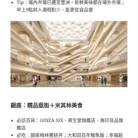
Tip：場內市場已遷至豐洲，新鮮美味都在場外市場；
早上9點前人潮相對少，能更從容品嘗
銀座：精品逛街＋米其林美食
必訪百貨：GINZA SIX、資生堂旗艦店、無印良品旗
艦店
必吃：銀座梅林豬排丼；大和田百年鰻魚飯；幸福鬆