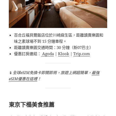
百合丘福貝爾飯店位於川崎麻生區，距離讀賣樂園和
味之素球場不到 15 分鐘車程。
距離讀賣樂園交通時間：30 分鐘（新07巴士）
優惠訂房連結：
Agoda
|
Klook
|
Trip.com
📱
全球eSIM免換卡即開即用，旅遊上網超簡單，
最強
eSIM優惠在這裡
！
東京下榻美食推薦