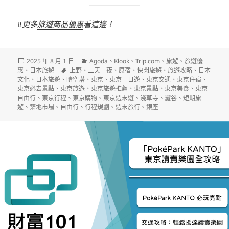
‼️更多
旅遊商品優惠
看這邊！
發
分
2025 年 8 月 1 日
Agoda
、
Klook
、
Trip.com
、
旅遊
、
旅遊優
佈
標
類
惠
、
日本旅遊
上野
、
二天一夜
、
原宿
、
快閃旅遊
、
旅遊攻略
、
日本
日
籤
文化
、
日本旅遊
、
晴空塔
、
東京
、
東京一日遊
、
東京交通
、
東京住宿
、
期:
東京必去景點
、
東京旅遊
、
東京旅遊推薦
、
東京景點
、
東京美食
、
東京
自由行
、
東京行程
、
東京購物
、
東京週末遊
、
淺草寺
、
澀谷
、
短期旅
遊
、
築地市場
、
自由行
、
行程規劃
、
週末旅行
、
銀座