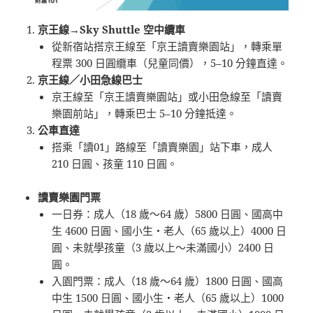
京王線→Sky Shuttle 空中纜車
從新宿站搭京王線至「京王讀賣樂園站」，轉乘單
程票 300 日圓纜車（兒童同價），5–10 分鐘直達。
京王線／小田急線巴士
京王線至「京王讀賣樂園站」或小田急線至「讀賣
樂園前站」，轉乘巴士 5–10 分鐘抵達。
公車直達
搭乘「讀01」路線至「讀賣樂園」站下車，成人
210 日圓、孩童 110 日圓。
讀賣樂園門票
一日券：成人（18 歲～64 歲）5800 日圓、國高中
生 4600 日圓、國小生・老人（65 歲以上）4000 日
圓、未就學孩童（3 歲以上～未滿國小）2400 日
圓。
入園門票：成人（18 歲～64 歲）1800 日圓、國高
中生 1500 日圓、國小生・老人（65 歲以上）1000