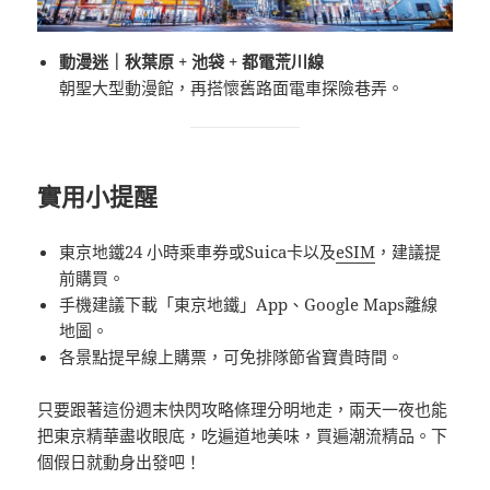
動漫迷｜秋葉原 + 池袋 + 都電荒川線
朝聖大型動漫館，再搭懷舊路面電車探險巷弄。
實用小提醒
東京地鐵24 小時乘車券或Suica卡以及
eSIM
，建議提
前購買。
手機建議下載「東京地鐵」App、Google Maps離線
地圖。
各景點提早線上購票，可免排隊節省寶貴時間。
只要跟著這份週末快閃攻略條理分明地走，兩天一夜也能
把東京精華盡收眼底，吃遍道地美味，買遍潮流精品。下
個假日就動身出發吧！