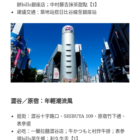
餅bills銀座店；中村藤吉抹茶甜點【1】
建議交通：築地站搭日比谷線至銀座站
澀谷／原宿：年輕潮流風
逛街：澀谷十字路口、SHIBUYA 109、原宿竹下通、
表參道
必吃：一蘭拉麵澀谷店；牛かつもと村炸牛排；表參
道bills早午餐；利久牛舌【1】