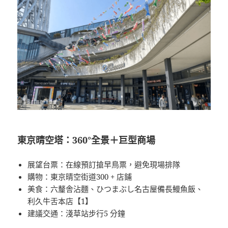
東京晴空塔：360°全景＋巨型商場
展望台票：在線預訂搶早鳥票，避免現場排隊
購物：東京晴空街道300 + 店鋪
美食：六釐舎沾麵、ひつまぶし名古屋備長鰻魚飯、
利久牛舌本店【1】
建議交通：淺草站步行5 分鐘