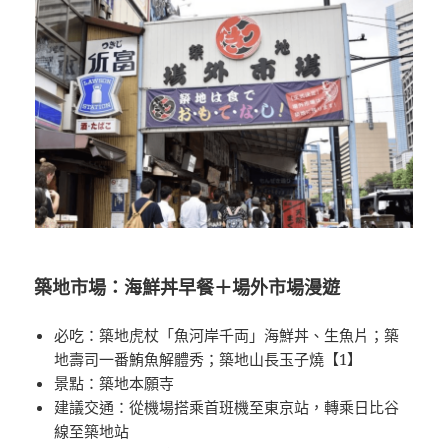
築地市場：海鮮丼早餐＋場外市場漫遊
必吃：築地虎杖「魚河岸千両」海鮮丼、生魚片；築
地壽司一番鮪魚解體秀；築地山長玉子燒【1】
景點：築地本願寺
建議交通：從機場搭乘首班機至東京站，轉乘日比谷
線至築地站