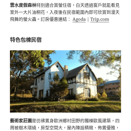
雲水度假森林
特別適合賞螢住宿，白天透過窗戶就能看見
室外一大片油桐花，入夜後在民宿範圍內即可欣賞到漫天
飛舞的螢火蟲。訂房優惠連結：
Agoda
|
Trip.com
特色包棟民宿
藝術家莊園
是彷彿置身歐洲鄉村田野的獨棟歐風建築，四
周被樹木環繞，房型空間大，屋內陳設精緻、佈置優雅，