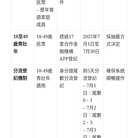
民眾
件
– 歷年客
語家庭
成員
18至49
18-49歲
透過17
2025年7
採抽籤方
歲青壯
民眾
家合作金
月1日至
式決定
年
融機構
7月30日
APP登記
分流登
18-49歲
身分證尾
前5天分
確保系統
記機制
青壯年
數分流登
流登記
順暢運作
適用
記
– 7月1
日：尾數
0、1
– 7月2
日：尾數
2、3
– 7月3
日：尾數