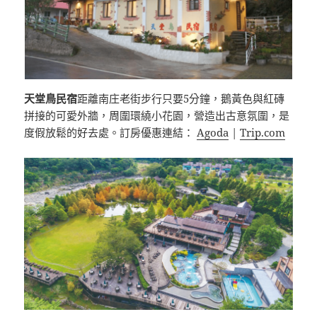
天堂鳥民宿
距離南庄老街步行只要5分鐘，鵝黃色與紅磚
拼接的可愛外牆，周圍環繞小花園，營造出古意氛圍，是
度假放鬆的好去處。訂房優惠連結：
Agoda
|
Trip.com