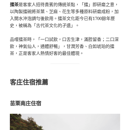
擂茶
是客家人招待貴賓的傳統茶點，「擂」即研磨之意，
以陶製擂碗將茶葉、芝麻、花生等多種原料研磨成粉，加
入開水沖泡調勻後飲用。擂茶文化距今已有1700餘年歷
史，被稱為「古代茶文化的孑遺」。
品嚐擂茶時，「一口試飲，口舌生津，滿腔留香；二口深
飲，神氣仙人，通體舒暢」，甘潤芳香、白如琥珀的擂
茶，正是客家人熱情好客的最佳體現。
客庄住宿推薦
苗栗南庄住宿