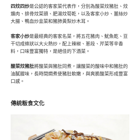
四炆四炒
是公認的客家菜代表作，分別為酸菜炆豬肚、炆
爌肉、排骨炆菜頭、肥湯炆筍乾，以及客家小炒、薑絲炒
大腸、鴨血炒韭菜和豬肺黃梨炒木耳。
客家小炒
是最經典的客家名菜，將五花豬肉、魷魚乾、豆
干切成條狀以大火熱炒，配上辣椒、蔥段、芹菜等辛香
料，口味豐富獨特，是絕佳的下酒菜。
酸菜炆豬肚
將酸菜與豬肚同煮，讓酸菜的酸味中和豬肚的
油膩腥味，長時間燜煮使豬肚軟嫩，與爽脆酸菜形成豐富
口感。
傳統粄食文化