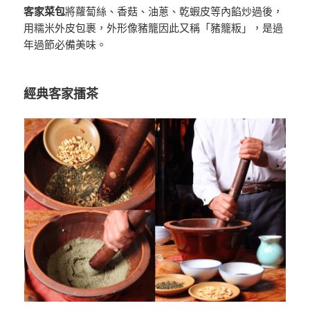
客家菜包
將蘿蔔絲、香菇、油蔥、乾蝦皮等內餡炒過後，
用糯米外皮包裹，外形像豬籠因此又稱「豬籠粄」，是過
年過節必備美味。
經典客家擂茶