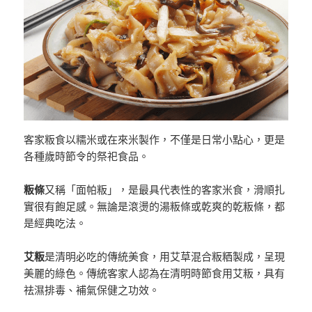
客家粄食以糯米或在來米製作，不僅是日常小點心，更是
各種歲時節令的祭祀食品。
粄條
又稱「面帕粄」，是最具代表性的客家米食，滑順扎
實很有飽足感。無論是滾燙的湯粄條或乾爽的乾粄條，都
是經典吃法。
艾粄
是清明必吃的傳統美食，用艾草混合粄粞製成，呈現
美麗的綠色。傳統客家人認為在清明時節食用艾粄，具有
祛濕排毒、補氣保健之功效。