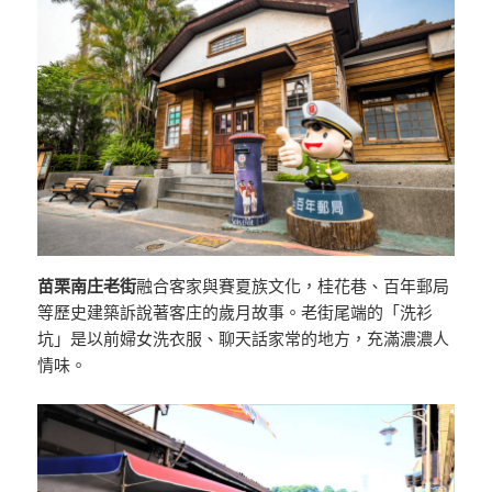
苗栗南庄老街
融合客家與賽夏族文化，桂花巷、百年郵局
等歷史建築訴說著客庄的歲月故事。老街尾端的「洗衫
坑」是以前婦女洗衣服、聊天話家常的地方，充滿濃濃人
情味。