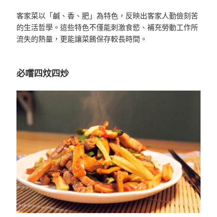
客家菜以「鹹、香、肥」為特色，反映出客家人勤儉刻苦
的生活哲學。這些特色不僅能刺激食慾、補充勞動工作所
流失的熱量，更能讓菜餚保存較長時間。
必嚐四炆四炒