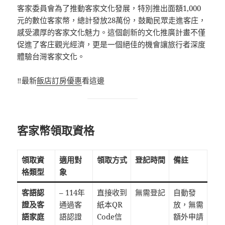
客家委員會為了推動客家文化發展，特別推出面額1,000
元的數位客家幣，總計發放28萬份，鼓勵民眾走進客庄，
感受濃厚的客家文化魅力。這個創新的文化推廣計畫不僅
促進了客庄觀光經濟，更是一個絕佳的機會讓旅行者深度
體驗台灣客家文化。
‼️最新
飯店訂房優惠
看這邊
客家幣領取資格
領取資
適用對
領取方式
登記時間
備註
格類型
象
客語認
– 114年
直接收到
無需登記
自動發
證及客
通過客
紙本QR
放，無需
語家庭
語認證
Code信
額外申請