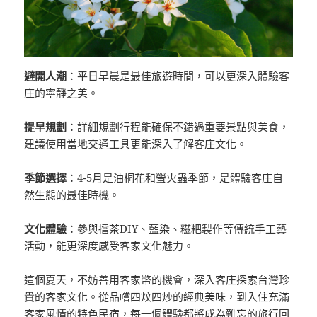
避開人潮
：平日早晨是最佳旅遊時間，可以更深入體驗客
庄的寧靜之美。
提早規劃
：詳細規劃行程能確保不錯過重要景點與美食，
建議使用當地交通工具更能深入了解客庄文化。
季節選擇
：4-5月是油桐花和螢火蟲季節，是體驗客庄自
然生態的最佳時機。
文化體驗
：參與擂茶DIY、藍染、糍粑製作等傳統手工藝
活動，能更深度感受客家文化魅力。
這個夏天，不妨善用客家幣的機會，深入客庄探索台灣珍
貴的客家文化。從品嚐四炆四炒的經典美味，到入住充滿
客家風情的特色民宿，每一個體驗都將成為難忘的旅行回