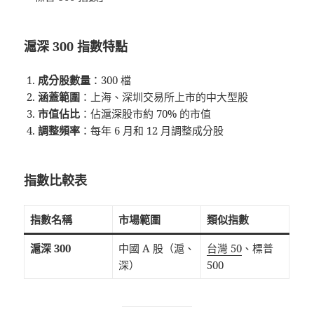
滬深 300 指數特點
成分股數量
：300 檔
涵蓋範圍
：上海、深圳交易所上市的中大型股
市值佔比
：佔滬深股市約 70% 的市值
調整頻率
：每年 6 月和 12 月調整成分股
指數比較表
指數名稱
市場範圍
類似指數
滬深 300
中國 A 股（滬、
台灣 50
、標普
深）
500