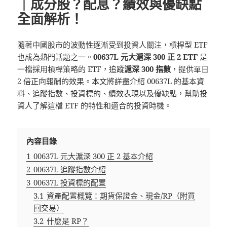
｜成分股？配息？績效與優缺點
全面解析！
隨著中國股市的波動性逐漸受到投資人關注，槓桿型 ETF
也成為熱門話題之一。
00637L 元大滬深 300 正 2 ETF
是
一檔採用槓桿策略的 ETF，追蹤
滬深 300 指數
，提供單日
2 倍正向報酬的效果。本文將詳盡介紹 00637L 的基本資
料、追蹤指數、投資標的、績效表現以及優缺點，幫助投
資人了解這檔 ETF 的特性和適合的投資時機。
內容目錄
1
00637L 元大滬深 300 正 2 基本介紹
2
00637L 追蹤指數介紹
3
00637L 投資標的配置
3.1
資產配置概覽：期貨保證金、現金/RP（附買
回交易）
3.2
什麼是 RP？