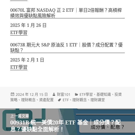
00670L 富邦 NASDAQ 正 2 ETF｜單日2倍報酬？高槓桿
績效與優缺點風險解析
日期
2025 年 1 月 26 日
關於
ETF學習
00673R 期元大 S&P 原油反 1 ETF｜股價？成分配置？優
缺點？
日期
2025 年 2 月 1 日
關於
ETF學習
發
作
分
2024 年 12 月 15 日
財富101
ETF學習
、
基礎知識
、
投資
佈
者
標
類
策略
、
理財概念
、
資產配置
ETF
、
理財觀念
、
理財講堂
日
籤
期:
文
上一篇文章
章
00931B 統一美債20年 ETF 基金｜成分債？配
上
導
息？優缺點全面解析！
一
覽