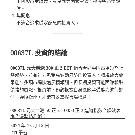
中國股市受政策、貿易戰等因素影響，投資需審慎評
估。
無配息
不適合追求穩定配息的投資人。
00637L 投資的結論
00637L 元大滬深 300 正 2 ETF
適合看好中國市場短期上
漲趨勢、並有能力承受高波動風險的投資人。槓桿放大效
果能在多頭市場快速累積報酬，但長期投資可能面臨報酬
偏離的風險。投資前，務必根據自身風險承受能力進行評
估，謹慎操作，才能有效掌握市場機會！
00631L 元大台灣 50 正 2｜0050 正 2 追蹤指數？績效表
現？優缺點介紹！
日期
2024 年 12 月 15 日
關於
ETF學習