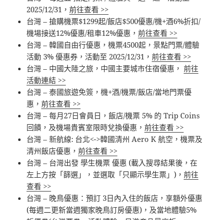
2025/12/31，
前往查看 >>
台灣 – 搶購機票$1299起/飯店$500優惠/機+酒6%折扣/
機場接送12%優惠/租車12%優惠，
前往查看 >>
台灣 – 韓國自由行優惠，機票4500起，景點門票/體驗
活動 3% 優惠券，活動至 2025/12/31，
前往查看 >>
台灣 – 中國大陸之旅，中國主要城市住宿優惠，
前往
活動連結 >>
台灣 – 泰國旅遊免簽，機+酒/機票/飯店/當地門票優
惠，
前往查看 >>
台灣 – 每月27日會員日，飯店/機票 5% 的 Trip Coins
回饋，及機場貴賓室限時兌換優惠，
前往查看 >>
台灣 – 新航線: 台北<->韓國清州 Aero K 航空，機票及
清州飯店優惠，
前往查看 >>
台灣 – 台灣出發 學生機票 優惠 (載入搜尋結果後，在
左上方按「篩選」，並選取「只顯示學生票」)，
前往
查看 >>
台灣 – 晚鳥優惠：預訂 3日內入住的飯店，享額外優惠
(每週二更新當週獨家晚鳥訂房優惠)，及當地體驗5%