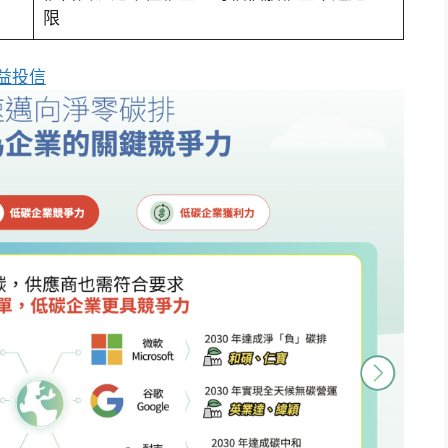
限
益投信