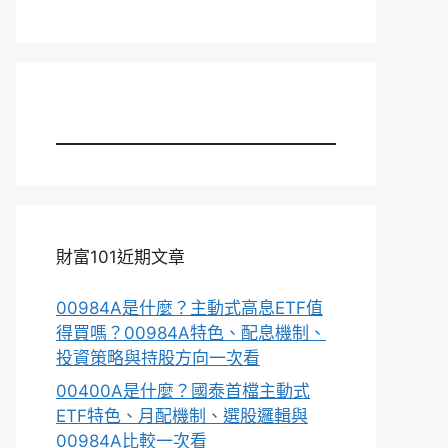
財富101近期文章
00984A是什麼？主動式高息ETF值
得買嗎？00984A特色、配息機制、
投資策略與持股方向一次看
00400A是什麼？國泰首檔主動式
ETF特色、月配機制、選股邏輯與
00984A比較一次看