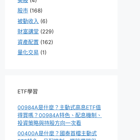
美股
(4)
股市
(168)
被動收入
(6)
財富講堂
(229)
資產配置
(162)
量化交易
(1)
ETF學習
00984A是什麼？主動式高息ETF值
得買嗎？00984A特色、配息機制、
投資策略與持股方向一次看
00400A是什麼？國泰首檔主動式