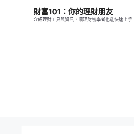
跳
財富101：你的理財朋友
至
主
介紹理財工具與資訊，讓理財初學者也能快速上手
要
內
容