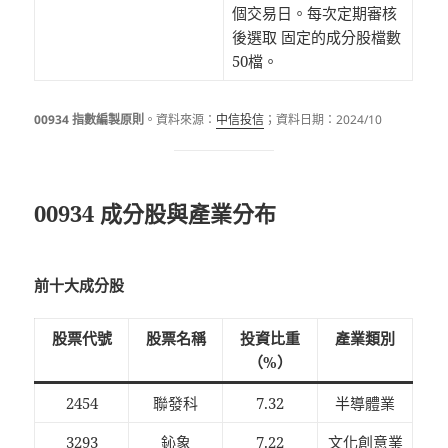
個交易日。每次定期審核
後選取 固定的成分股檔數
50檔。
00934 指數編製原則
。資料來源：
中信投信
；資料日期：2024/10
00934 成分股與產業分布
前十大成分股
股票代號
股票名稱
投資比重
產業類別
（%）
2454
聯發科
7.32
半導體業
3293
鈊象
7.22
文化創意業