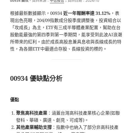
00934 績效
。資料來源：
中信投信
；資料日期：2024/10
根據最新數據顯示，00934
近一年報酬率達 31.12%
，表
現出色亮眼，204/09指數成分股季度調整後，投資組合以
「攻成長」為主，ETF有三成半導體產業配置，幫助在台
股動能最強的第四季到第一季期間，能享受到此波AI浪潮
所帶來的紅利。由於成長高股息兼具息收與長線成長的特
性，為各類ETF中最適合存股、長線投資的標的。
00934 優缺點分析
優點
聚焦高科技產業
：涵蓋台灣高科技產業核心企業(如聯
發科、華碩、廣達、創見、可成等)。
其他產業輔助支撐
：指數中也納入了部分非高科技產