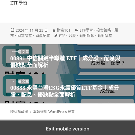
關於
ETF學習
發
作
分
2024 年 11 月 25 日
財富101
ETF學習
、
投資策略
、
股
佈
者
標
類
市
、
財富講堂
、
資產配置
ETF
、
台股
、
理財觀念
、
理財講堂
日
籤
期:
文
上一篇文章
章
00891 中信關鍵半導體 ETF｜成分股、配息與
上
導
優缺點全面解析
一
覽
篇
文
下一篇文章
章:
00888 永豐台灣ESG永續優質ETF基金｜成分
下
股、配息、優缺點全面解析
一
篇
文
隱私權政策
本站採用 WordPress 建置
章:
Exit mobile version