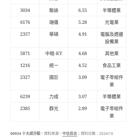
3034
聯詠
6.55
半導體業
6176
瑞儀
5.28
光電業
2357
華碩
4.91
電腦及週邊
設備業
5871
中租-KY
4.68
其他業
1216
統一
4.52
食品工業
2327
國巨
3.09
電子零組件
業
6239
力成
3.07
半導體業
2385
群光
2.89
電子零組件
業
00934 十大成分股
。資料來源：
中信投信
；資料日期：2024/10