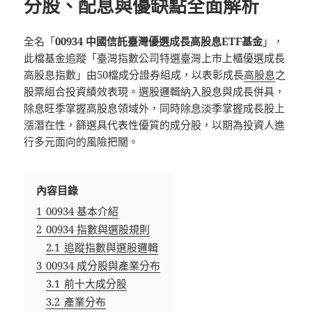
分股、配息與優缺點全面解析
全名「
00934 中國信託臺灣優選成長高股息ETF基金
」，
此檔基金追蹤「臺灣指數公司特選臺灣上市上櫃優選成長
高股息指數」由50檔成分證券組成，以表彰成長
高股息
之
股票組合投資績效表現。選股邏輯納入股息與成長併具，
除息旺季掌握高股息領域外，同時除息淡季掌握成長股上
漲潛在性，篩選具代表性優質的成分股，以期為投資人進
行多元面向的風險把關。
內容目錄
1
00934 基本介紹
2
00934 指數與選股規則
2.1
追蹤指數與選股邏輯
3
00934 成分股與產業分布
3.1
前十大成分股
3.2
產業分布