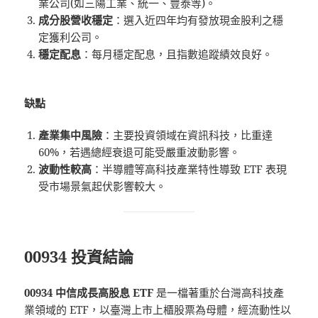
業公司(如三陽工業、統一、豐泰等)。
成分股營收穩定
：選入近四年均有發放現金股利之穩
定獲利公司。
穩定配息
：每月穩定配息，且指數追蹤績效良好。
缺點
產業集中風險
：主要投資領域在資訊科技，比重達
60%，若遇總經衰退可能受嚴重波動影響。
波動性較高
：半導體等高科技產業特性導致 ETF 表現
受市場景氣起伏影響較大。
00934 投資結論
00934 中信成長高股息 ETF
是一檔著重於台灣高科技產
業領域的 ETF，以臺灣上市上櫃股票為母體，經流動性以