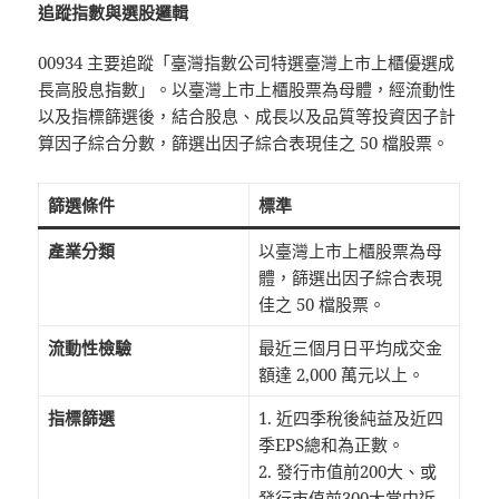
追蹤指數與選股邏輯
00934 主要追蹤「臺灣指數公司特選臺灣上市上櫃優選成
長高股息指數」。以臺灣上市上櫃股票為母體，經流動性
以及指標篩選後，結合股息、成長以及品質等投資因子計
算因子綜合分數，篩選出因子綜合表現佳之 50 檔股票。
篩選條件
標準
產業分類
以臺灣上市上櫃股票為母
體，篩選出因子綜合表現
佳之 50 檔股票。
流動性檢驗
最近三個月日平均成交金
額達 2,000 萬元以上。
指標篩選
1. 近四季稅後純益及近四
季EPS總和為正數。
2. 發行市值前200大、或
發行市值前300大當中近