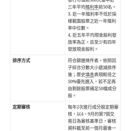
三年平均
殖利率
前50名。
3. 近一年殖利率不低於採
樣範圍股票之近一年殖利
率中位數。
4. 近五年平均現金股利發
放率為正，且至少有四年
發放現金股利。
排序方式
符合篩選條件者，依照因
子綜合分數大小遞減排序
後；歷史
填息
表現較佳之
50%優先選入，若不足再
由剩餘股票補足50檔成分
股。
定期審核
每年2次進行成分股定期審
核，以4、9月的第7個交
易日為審核基準日，審核
資料截至前一個月最後一