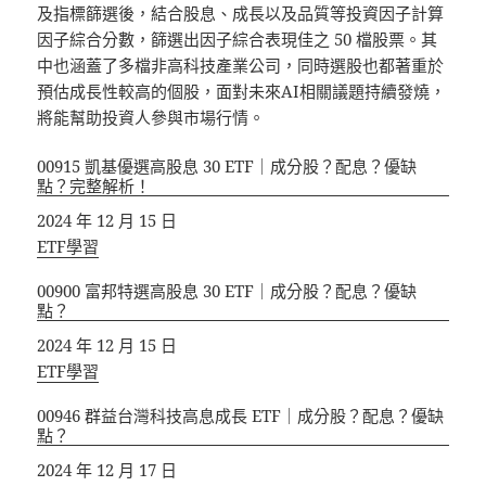
及指標篩選後，結合股息、成長以及品質等投資因子計算
因子綜合分數，篩選出因子綜合表現佳之 50 檔股票。其
中也涵蓋了多檔非高科技產業公司，同時選股也都著重於
預估成長性較高的個股，面對未來AI相關議題持續發燒，
將能幫助投資人參與市場行情。
00915 凱基優選高股息 30 ETF｜成分股？配息？優缺
點？完整解析！
日期
2024 年 12 月 15 日
關於
ETF學習
00900 富邦特選高股息 30 ETF｜成分股？配息？優缺
點？
日期
2024 年 12 月 15 日
關於
ETF學習
00946 群益台灣科技高息成長 ETF｜成分股？配息？優缺
點？
日期
2024 年 12 月 17 日