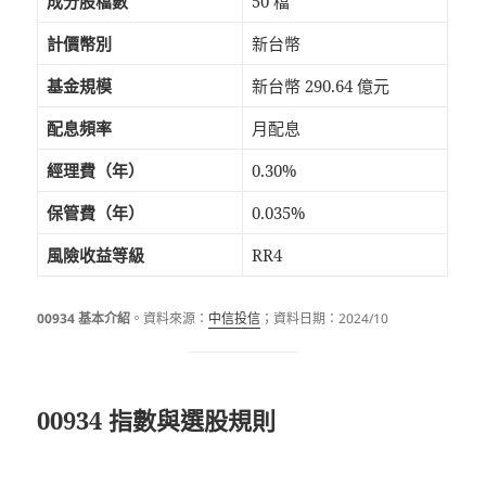
成分股檔數
50 檔
計價幣別
新台幣
基金規模
新台幣 290.64 億元
配息頻率
月配息
經理費（年）
0.30%
保管費（年）
0.035%
風險收益等級
RR4
00934 基本介紹
。資料來源：
中信投信
；資料日期：2024/10
00934 指數與選股規則