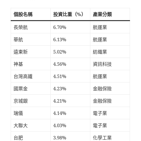
個股名稱
投資比重（%）
產業分類
長榮航
6.70%
航運業
華航
6.13%
航運業
遠東新
5.02%
紡織業
神基
4.56%
資訊科技
台灣高鐵
4.51%
航運業
國票金
4.23%
金融保險
京城銀
4.21%
金融保險
瑞儀
4.14%
電子業
大聯大
4.03%
電子業
台肥
3.98%
化學工業