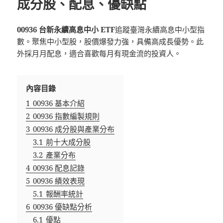
成分股、配息、優缺點
00936 台新永續高息中小 ETF
追蹤臺灣永續高息中小型指
數。聚焦中小型股，股價爆發力強，具備高成長優勢。此
外採月月配息，適合喜歡每月有現金流的投資人。
內容目錄
1
00936 基本介紹
2
00936 指數編製規則
3
00936 成分股與產業分布
3.1
前十大成分股
3.2
產業分布
4
00936 配息記錄
5
00936 績效表現
5.1
報酬率統計
6
00936 優缺點分析
6.1
優點