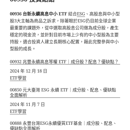
00936 台新永續高息中小 ETF
結合
ESG
、高股息與中小型
股3大主軸為商品之訴求，除著眼於ESG仍目前全球企業
最重要的課題外，從中選取高股息公司做為成分股，產生
穩定的現金流，並針對目前市場上少有的中小型股為主要
持股，適合投資人建立長期核心配置，藉此完整參與中小
型股的成長。
00932 兆豐永續高息等權 ETF｜成分股？配息？優缺點？
日期
2024 年 12 月 18 日
關於
ETF學習
00850 元大臺灣 ESG 永續 ETF｜成分股、配息、優缺點
全面解析
日期
2024 年 11 月 7 日
關於
ETF學習
00888 永豐台灣ESG永續優質ETF基金｜成分股、配息、
優缺點全面解析