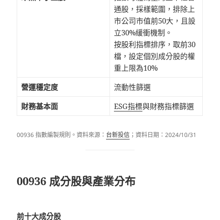
通股，採樣範圍，排除上
市公司市值前50大，且設
立30%緩衝機制。
按股利指標排序，取前30
檔，設定個別成分股的權
重上限為10%
營運穩定度
流動性篩選
財務基本面
ESG指標
與財務指標篩選
00936 指數編製規則。資料來源：
台新投信
；資料日期：2024/10/31
00936 成分股與產業分布
前十大成分股