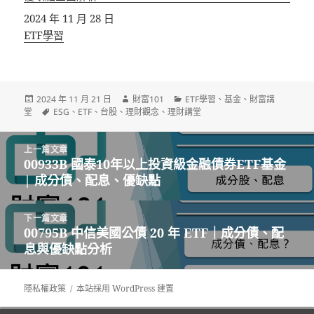
日期
2024 年 11 月 28 日
關於
ETF學習
發
作
分
2024 年 11 月 21 日
財富101
ETF學習
、
基金
、
財富講
佈
標
者
類
堂
ESG
、
ETF
、
台股
、
理財觀念
、
理財講堂
日
籤
期:
文
上一篇文章
章
00933B 國泰10年以上投資級金融債券ETF基金
上
導
| 成分債、配息、優缺點
一
覽
篇
文
下一篇文章
章:
00795B 中信美國公債 20 年 ETF｜成分債、配
下
息與優缺點分析
一
篇
文
隱私權政策
本站採用 WordPress 建置
章: