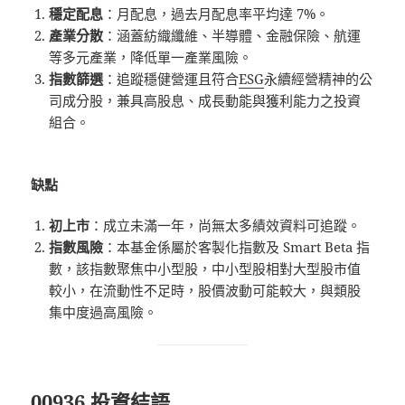
穩定配息
：月配息，過去月配息率平均達 7%。
產業分散
：涵蓋紡織纖維、半導體、金融保險、航運
等多元產業，降低單一產業風險。
指數篩選
：追蹤穩健營運且符合
ESG
永續經營精神的公
司成分股，兼具高股息、成長動能與獲利能力之投資
組合。
缺點
初上市
：成立未滿一年，尚無太多績效資料可追蹤。
指數風險
：本基金係屬於客製化指數及 Smart Beta 指
數，該指數聚焦中小型股，中小型股相對大型股市值
較小，在流動性不足時，股價波動可能較大，與類股
集中度過高風險。
00936 投資結語