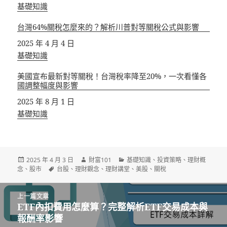
關於
基礎知識
台灣64%關稅怎麼來的？解析川普對等關稅公式與影響
日期
2025 年 4 月 4 日
關於
基礎知識
美國宣布最新對等關稅！台灣稅率降至20%，一次看懂各
國調整幅度與影響
日期
2025 年 8 月 1 日
關於
基礎知識
發
作
分
2025 年 4 月 3 日
財富101
基礎知識
、
投資策略
、
理財概
佈
標
者
類
念
、
股市
台股
、
理財觀念
、
理財講堂
、
美股
、
關稅
日
籤
期:
文
上一篇文章
章
ETF內扣費用怎麼算？完整解析ETF交易成本與
上
導
報酬率影響
一
覽