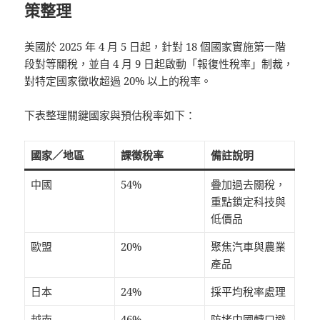
策整理
美國於 2025 年 4 月 5 日起，針對 18 個國家實施第一階
段對等關稅，並自 4 月 9 日起啟動「報復性稅率」制裁，
對特定國家徵收超過 20% 以上的稅率。
下表整理關鍵國家與預估稅率如下：
國家／地區
課徵稅率
備註說明
中國
54%
疊加過去關稅，
重點鎖定科技與
低價品
歐盟
20%
聚焦汽車與農業
產品
日本
24%
採平均稅率處理
越南
46%
防堵中國轉口避