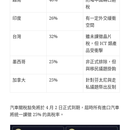
稅
印度
26%
有一定外交緩衝
空間
台灣
32%
雖未課徵晶片
稅，但 ICT 類產
品受衝擊
墨西哥
25%
非正式排除，但
與移民議題掛鉤
加拿大
25%
針對芬太尼與走
私議題祭出反制
汽車關稅豁免將於 4 月 2 日正式到期，屆時所有進口汽車
將統一課徵 25% 的高稅率。