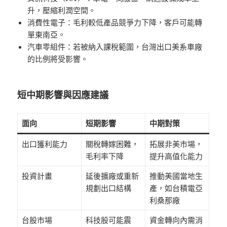
升，壓縮利潤空間。
消費性電子：毛利較低產品競爭力下降，客戶可能轉
單東南亞。
汽車零組件：若被納入課稅範圍，台灣出口美系車廠
的比例將受影響。
短中期影響與因應建議
面向
短期影響
中期對策
出口獲利能力
關稅轉嫁困難，
拓展非美市場，
毛利率下降
提升高值化能力
投資計畫
延後擴廠或重新
推動美國當地生
規劃出口結構
產，如台積電亞
利桑那廠
台股市場
科技股可能震
資金轉向內需消