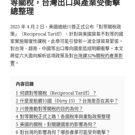
等關稅，台灣出口與產業受衝擊
總整理
2025 年 4 月 2 日，美國總統川普正式公布「對等關稅政
策」（Reciprocal Tariff），針對與美國貿易不對等的國
家實施報復性課稅。此舉可能引發新一波全球貿易緊張，
對台灣、越南、中國等出口導向國家造成明顯衝擊。本文
將從六大面向解析這項政策及對
台灣課32%關稅的產業影
響
。
內容目錄
1
何謂對等關稅（Reciprocal Tariff）？
2
什麼是骯髒15國（Dirty 15）？台灣是否在其中？
3
川普推動對等關稅的目的為何？
4
對等關稅正式上路！各國稅率與重點政策整理
5
美國的關稅，對關鍵國家的影響為何？
6
對台灣的影響為何？哪些產業可能受到衝擊？