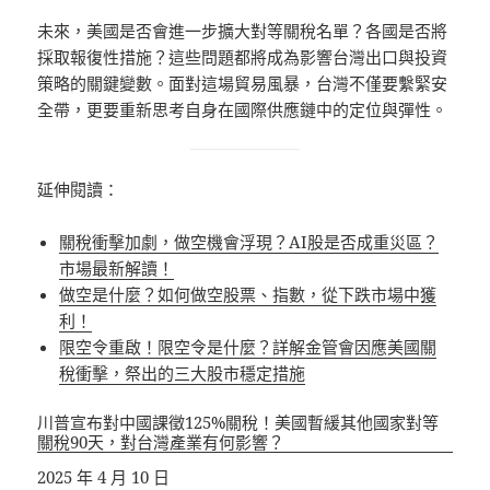
未來，美國是否會進一步擴大對等關稅名單？各國是否將
採取報復性措施？這些問題都將成為影響台灣出口與投資
策略的關鍵變數。面對這場貿易風暴，台灣不僅要繫緊安
全帶，更要重新思考自身在國際供應鏈中的定位與彈性。
延伸閱讀：
關稅衝擊加劇，做空機會浮現？AI股是否成重災區？
市場最新解讀！
做空是什麼？如何做空股票、指數，從下跌市場中獲
利！
限空令重啟！限空令是什麼？詳解金管會因應美國關
稅衝擊，祭出的三大股市穩定措施
川普宣布對中國課徵125%關稅！美國暫緩其他國家對等
關稅90天，對台灣產業有何影響？
日期
2025 年 4 月 10 日