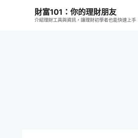
跳
財富101：你的理財朋友
至
主
介紹理財工具與資訊，讓理財初學者也能快速上手
要
內
容