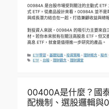
00984A 是台股市場受到關注的主動式 E
式 ETF。從產品設計來看，00984A 
與成長潛力結合在一起，打造兼顧收益與總報酬
對投資人來說，00984A 的吸引力主要來
材。若你本來就有在關注高股息 ETF，但又擔
高息 ETF，就會是值得進一步研究的產品。
分
ETF學習
、
基礎知識
、
投資策略
、
理財概念
、
股市
類
標
ETF
、
台股
、
理財觀念
、
理財講堂
籤
00400A是什麼？國
配機制、選股邏輯與0