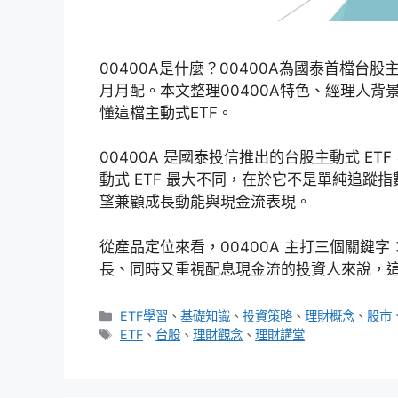
00400A是什麼？00400A為國泰首檔台
月月配。本文整理00400A特色、經理人背
懂這檔主動式ETF。
00400A 是國泰投信推出的台股主動式 E
動式 ETF 最大不同，在於它不是單純追
望兼顧成長動能與現金流表現。
從產品定位來看，00400A 主打三個關鍵
長、同時又重視配息現金流的投資人來說，
分
ETF學習
、
基礎知識
、
投資策略
、
理財概念
、
股市
類
標
ETF
、
台股
、
理財觀念
、
理財講堂
籤