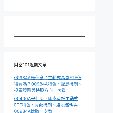
財富101近期文章
00984A是什麼？主動式高息ETF值
得買嗎？00984A特色、配息機制、
投資策略與持股方向一次看
00400A是什麼？國泰首檔主動式
ETF特色、月配機制、選股邏輯與
00984A比較一次看