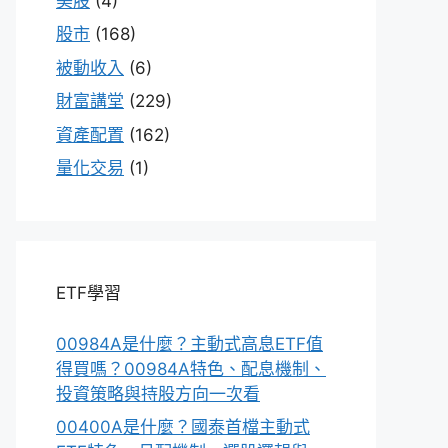
美股
(4)
股市
(168)
被動收入
(6)
財富講堂
(229)
資產配置
(162)
量化交易
(1)
ETF學習
00984A是什麼？主動式高息ETF值
得買嗎？00984A特色、配息機制、
投資策略與持股方向一次看
00400A是什麼？國泰首檔主動式