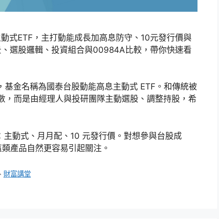
股主動式ETF，主打動能成長加高息防守、10元發行價與
景、選股邏輯、投資組合與00984A比較，帶你快速看
TF，基金名稱為國泰台股動能高息主動式 ETF。和傳統被
蹤指數，而是由經理人與投研團隊主動選股、調整持股，希
字：主動式、月月配、10 元發行價。對想參與台股成
這類產品自然更容易引起關注。
、
財富講堂