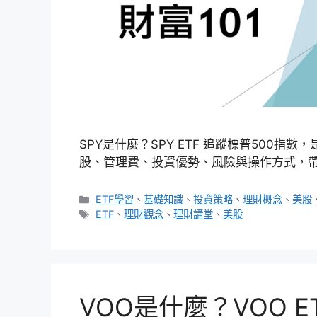
SPY是什麼？SPY ETF 追蹤標普500指數
股、管理費、投資優勢、風險與操作方式，帶你
分
ETF學習
、
基礎知識
、
投資策略
、
理財概念
、
美股
類
標
ETF
、
理財觀念
、
理財講堂
、
美股
籤
VOO是什麼？VOO E