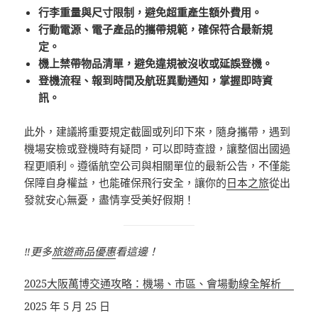
行李重量與尺寸限制，避免超重產生額外費用。
行動電源、電子產品的攜帶規範，確保符合最新規
定。
機上禁帶物品清單，避免違規被沒收或延誤登機。
登機流程、報到時間及航班異動通知，掌握即時資
訊。
此外，建議將重要規定截圖或列印下來，隨身攜帶，遇到
機場安檢或登機時有疑問，可以即時查證，讓整個出國過
程更順利。遵循航空公司與相關單位的最新公告，不僅能
保障自身權益，也能確保飛行安全，讓你的
日本之旅
從出
發就安心無憂，盡情享受美好假期！
‼️更多
旅遊商品優惠
看這邊！
2025大阪萬博交通攻略：機場、市區、會場動線全解析
日期
2025 年 5 月 25 日