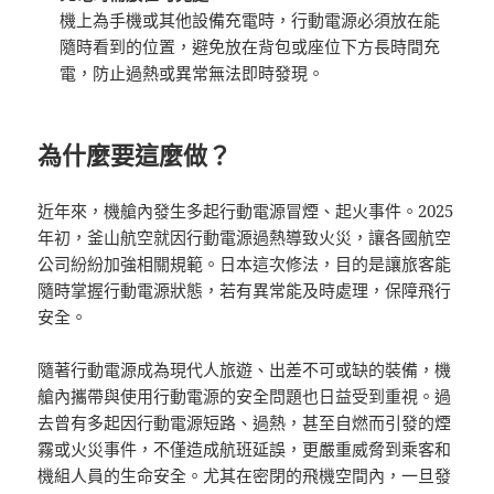
機上為手機或其他設備充電時，行動電源必須放在能
隨時看到的位置，避免放在背包或座位下方長時間充
電，防止過熱或異常無法即時發現。
為什麼要這麼做？
近年來，機艙內發生多起行動電源冒煙、起火事件。2025
年初，釜山航空就因行動電源過熱導致火災，讓各國航空
公司紛紛加強相關規範。日本這次修法，目的是讓旅客能
隨時掌握行動電源狀態，若有異常能及時處理，保障飛行
安全。
隨著行動電源成為現代人旅遊、出差不可或缺的裝備，機
艙內攜帶與使用行動電源的安全問題也日益受到重視。過
去曾有多起因行動電源短路、過熱，甚至自燃而引發的煙
霧或火災事件，不僅造成航班延誤，更嚴重威脅到乘客和
機組人員的生命安全。尤其在密閉的飛機空間內，一旦發