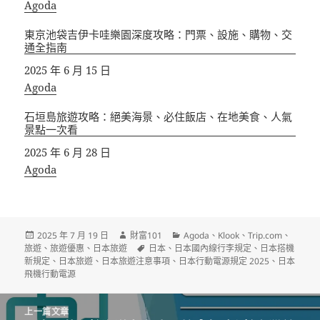
關於
Agoda
東京池袋吉伊卡哇樂園深度攻略：門票、設施、購物、交
通全指南
日期
2025 年 6 月 15 日
關於
Agoda
石垣島旅遊攻略：絕美海景、必住飯店、在地美食、人氣
景點一次看
日期
2025 年 6 月 28 日
關於
Agoda
發
作
分
2025 年 7 月 19 日
財富101
Agoda
、
Klook
、
Trip.com
、
佈
者
標
類
旅遊
、
旅遊優惠
、
日本旅遊
日本
、
日本國內線行李規定
、
日本搭機
日
籤
新規定
、
日本旅遊
、
日本旅遊注意事項
、
日本行動電源規定 2025
、
日本
期:
飛機行動電源
文
上一篇文章
章