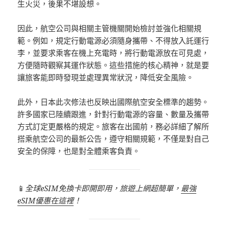
生火災，後果不堪設想。
因此，航空公司與相關主管機關開始檢討並強化相關規
範。例如，規定行動電源必須隨身攜帶、不得放入託運行
李，並要求乘客在機上充電時，將行動電源放在可見處，
方便隨時觀察其運作狀態。這些措施的核心精神，就是要
讓旅客能即時發現並處理異常狀況，降低安全風險。
此外，日本此次修法也反映出國際航空安全標準的趨勢。
許多國家已陸續跟進，針對行動電源的容量、數量及攜帶
方式訂定更嚴格的規定。旅客在出國前，務必詳細了解所
搭乘航空公司的最新公告，遵守相關規範，不僅是對自己
安全的保障，也是對全體乘客負責。
📱
全球eSIM免換卡即開即用，旅遊上網超簡單，
最強
eSIM優惠在這裡
！