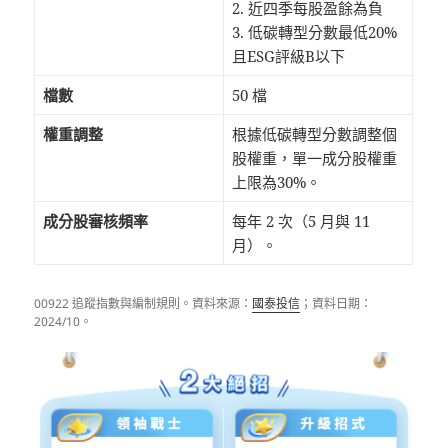
2. 近四季每股盈餘為負
3. 低碳轉型分數最低20%
且ESG評級B以下
檔數
50 檔
權重調整
根據低碳轉型分數調整個
股權重，單一成分股權重
上限為30%。
成分股審核頻率
每年 2 次（5 月與 11
月）。
00922 追蹤指數與編制規則。資料來源：
國泰投信
；資料日期：
2024/10。