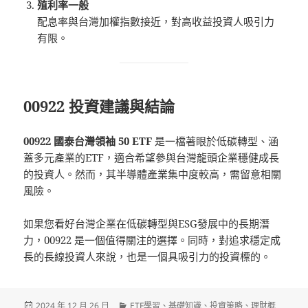
殖利率一般
配息率與台灣加權指數接近，對高收益投資人吸引力
有限。
00922 投資建議與結論
00922 國泰台灣領袖 50 ETF
是一檔著眼於低碳轉型、涵
蓋多元產業的ETF，適合希望參與台灣龍頭企業穩健成長
的投資人。然而，其半導體產業集中度較高，需留意相關
風險。
如果您看好台灣企業在低碳轉型與ESG發展中的長期潛
力，00922 是一個值得關注的選擇。同時，對追求穩定成
長的長線投資人來說，也是一個具吸引力的投資標的。
發
分
2024 年 12 月 26 日
ETF學習
、
基礎知識
、
投資策略
、
理財概