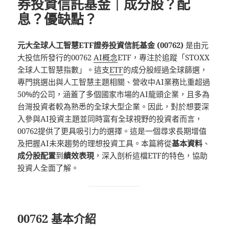
券投資信託基金｜成分股？配
息？優缺點？
元大全球人工智慧ETF證券投資信託基金 (00762)
是由元
大投信所發行的00762
AI概念
ETF，專注於追蹤「STOXX
全球人工智慧指數」。這支
ETF
的成分股經過全球篩選，
專門挑選出與人工智慧主題相關、營收中AI業務比重超過
50%的公司，涵蓋了多個國家市場的AI龍頭企業，且多為
台灣投資者較為熟悉的全球大型企業。因此，對於想要深
入參與AI投資主題並同時富有全球視野的投資者而言，
00762提供了更具吸引力的選擇。這是一個尋求長期增值
及把握AI未來趨勢的理想投資工具。本篇將從
基本資料
、
成分股配置
到
績效表現
，深入剖析這檔ETF的特色，協助
投資人全面了解。
00762 基本介紹