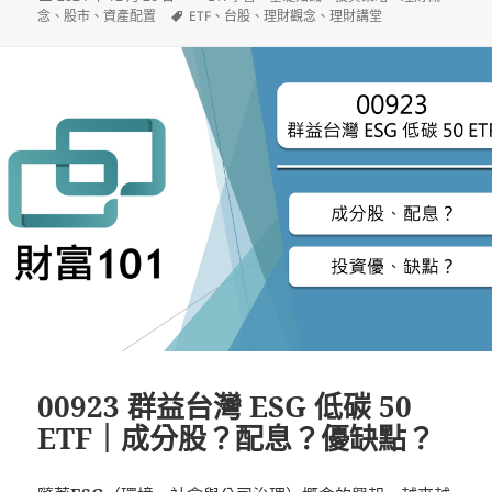
佈
標
類
念
、
股市
、
資產配置
ETF
、
台股
、
理財觀念
、
理財講堂
日
籤
期:
00923 群益台灣 ESG 低碳 50
ETF｜成分股？配息？優缺點？