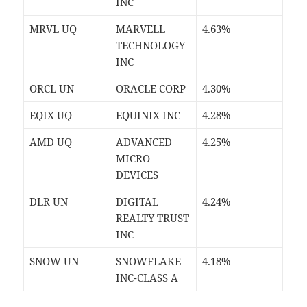
INC
MRVL UQ
MARVELL
4.63%
TECHNOLOGY
INC
ORCL UN
ORACLE CORP
4.30%
EQIX UQ
EQUINIX INC
4.28%
AMD UQ
ADVANCED
4.25%
MICRO
DEVICES
DLR UN
DIGITAL
4.24%
REALTY TRUST
INC
SNOW UN
SNOWFLAKE
4.18%
INC-CLASS A