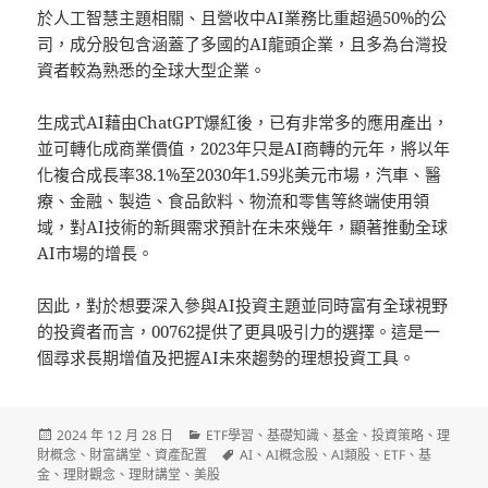
於人工智慧主題相關、且營收中AI業務比重超過50%的公
司，成分股包含涵蓋了多國的AI龍頭企業，且多為台灣投
資者較為熟悉的全球大型企業。
生成式AI藉由ChatGPT爆紅後，已有非常多的應用產出，
並可轉化成商業價值，2023年只是AI商轉的元年，將以年
化複合成長率38.1%至2030年1.59兆美元市場，汽車、醫
療、金融、製造、食品飲料、物流和零售等終端使用領
域，對AI技術的新興需求預計在未來幾年，顯著推動全球
AI市場的增長。
因此，對於想要深入參與AI投資主題並同時富有全球視野
的投資者而言，00762提供了更具吸引力的選擇。這是一
個尋求長期增值及把握AI未來趨勢的理想投資工具。
發
分
2024 年 12 月 28 日
ETF學習
、
基礎知識
、
基金
、
投資策略
、
理
佈
類
標
財概念
、
財富講堂
、
資產配置
AI
、
AI概念股
、
AI類股
、
ETF
、
基
日
籤
金
、
理財觀念
、
理財講堂
、
美股