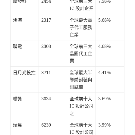
聯發科
2454
全球前三大
7.58%
IC 設計企業
鴻海
2317
全球最大電
5.68%
子代工服務
企業
聯電
2303
全球前三大
4.68%
晶圓代工企
業
日月光投控
3711
全球最大半
4.41%
導體封裝與
測試商
聯詠
3034
全球前十大
3.69%
IC 設計公司
之一
瑞昱
6239
全球前十大
3.59%
IC 設計公司