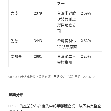
之一
力成
2379
台灣半導體
2.69%
封裝與測試
製造服務公
司
創意
3443
台灣客製化
2.62%
IC 領導廠商
富邦金
2881
台灣第二大
2.23%
金控集團
00923 前十大成分股。資料來源：
群益投信
；資料日期：2024/10
產業分布
00923 的產業分布高度集中於
半導體
產業，以下為完整產