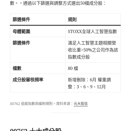
數。，通過以下篩選與調整方式選出50檔成分股：
篩選條件
規則
母體範圍
STOXX全球人工智慧指數
篩選條件
滿足人工智慧主題相關營
收比重>50%之公司作為該
指數成分股
檔數
80 檔
成分股審核頻率
新增刪除：6月 權重調
整：3、6、9、12月
00762 追蹤指數與編制規則。資料來源：
元大投信
00762 十大成分股