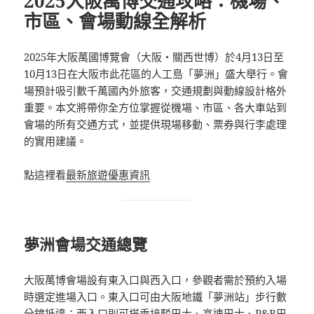
2025大阪萬博交通攻略：機場、
市區、會場動線全解析
2025年大阪萬國博覽會（大阪・關西世博）於4月13日至
10月13日在大阪市此花區的人工島「夢洲」盛大舉行。會
場預計吸引數千萬國內外旅客，交通規劃與動線設計格外
重要。本文將帶你全方位掌握從機場、市區、各大車站到
會場的所有交通方式，並提供現場移動、票券與行李處理
的實用建議。
點這裡看
最新旅遊優惠資訊
夢洲會場交通總覽
大阪萬博會場設有東入口與西入口，參觀者需於預約入場
時選定進場入口。東入口可由大阪地鐵「夢洲站」步行數
分鐘抵達；西入口則可搭乘接駁巴士、高速巴士、P&R巴