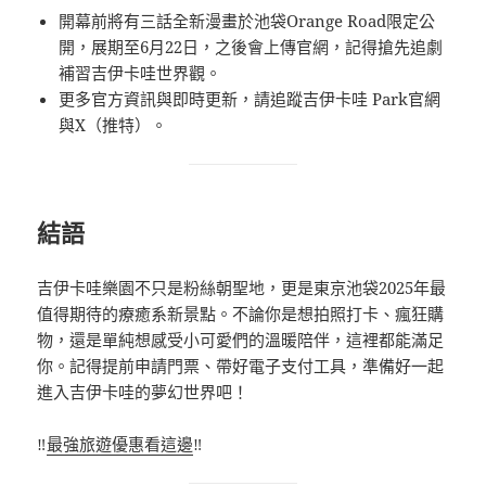
開幕前將有三話全新漫畫於池袋Orange Road限定公
開，展期至6月22日，之後會上傳官網，記得搶先追劇
補習吉伊卡哇世界觀。
更多官方資訊與即時更新，請追蹤吉伊卡哇 Park官網
與X（推特）。
結語
吉伊卡哇樂園不只是粉絲朝聖地，更是東京池袋2025年最
值得期待的療癒系新景點。不論你是想拍照打卡、瘋狂購
物，還是單純想感受小可愛們的溫暖陪伴，這裡都能滿足
你。記得提前申請門票、帶好電子支付工具，準備好一起
進入吉伊卡哇的夢幻世界吧！
‼️
最強旅遊優惠看這邊
‼️