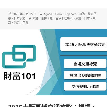
發
分
2025 年 6 月 15 日
Agoda
、
Klook
、
Trip.com
、
旅遊
、
旅遊優
佈
標
類
惠
、
日本旅遊
交通
、
吉伊卡哇
、
吉伊卡哇樂園
、
旅遊
、
日本
、
東
日
籤
京
、
池袋
、
門票
期: