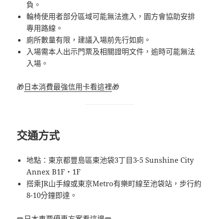
負。
輪椅使用者部分區域可能無法進入，園方會協助安排
專用路線。
廁所數量有限，建議入場前先行如廁。
入場需本人出示門票及相關證明文件，逾時可能無法
入場。
🎁
日本消費最強信用卡看這裡
🎁
交通方式
地點：東京都豐島區東池袋3丁目3-5 Sunshine City
Annex B1F・1F
搭乘JR山手線或東京Metro有樂町線至池袋站，步行約
8-10分鐘即達。
🚝
日本車票優惠方案看這邊
🚝