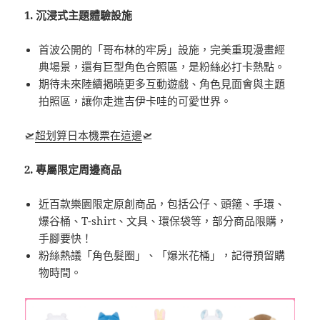
1. 沉浸式主題體驗設施
首波公開的「哥布林的牢房」設施，完美重現漫畫經
典場景，還有巨型角色合照區，是粉絲必打卡熱點。
期待未來陸續揭曉更多互動遊戲、角色見面會與主題
拍照區，讓你走進吉伊卡哇的可愛世界。
🛫
超划算日本機票在這邊
🛫
2. 專屬限定周邊商品
近百款樂園限定原創商品，包括公仔、頭箍、手環、
爆谷桶、T-shirt、文具、環保袋等，部分商品限購，
手腳要快！
粉絲熱議「角色髮圈」、「爆米花桶」，記得預留購
物時間。