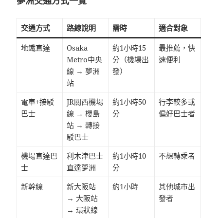
夢洲交通方式一覽
交通方式
路線說明
需時
適合對象
地鐵直達
Osaka
約1小時15
最推薦，快
Metro中央
分（機場出
速便利
線 → 夢洲
發）
站
電車+接駁
JR關西機場
約1小時50
行李較多或
巴士
線 → 櫻島
分
偏好巴士者
站 → 轉接
駁巴士
機場直達巴
利木津巴士
約1小時10
不想轉乘者
士
直達夢洲
分
新幹線
新大阪站
約1小時
其他城市出
→ 大阪站
發者
→ 環狀線