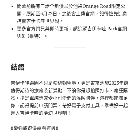
開幕前將有三話全新漫畫於池袋Orange Road限定公
開，展期至6月22日，之後會上傳官網，記得搶先追劇
補習吉伊卡哇世界觀。
更多官方資訊與即時更新，請追蹤吉伊卡哇 Park官網
與X（推特）。
結語
吉伊卡哇樂園不只是粉絲朝聖地，更是東京池袋2025年最
值得期待的療癒系新景點。不論你是想拍照打卡、瘋狂購
物，還是單純想感受小可愛們的溫暖陪伴，這裡都能滿足
你。記得提前申請門票、帶好電子支付工具，準備好一起
進入吉伊卡哇的夢幻世界吧！
‼️
最強旅遊優惠看這邊
‼️