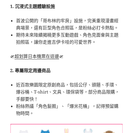
1. 沉浸式主題體驗設施
首波公開的「哥布林的牢房」設施，完美重現漫畫經
典場景，還有巨型角色合照區，是粉絲必打卡熱點。
期待未來陸續揭曉更多互動遊戲、角色見面會與主題
拍照區，讓你走進吉伊卡哇的可愛世界。
🛫
超划算日本機票在這邊
🛫
2. 專屬限定周邊商品
近百款樂園限定原創商品，包括公仔、頭箍、手環、
爆谷桶、T-shirt、文具、環保袋等，部分商品限購，
手腳要快！
粉絲熱議「角色髮圈」、「爆米花桶」，記得預留購
物時間。