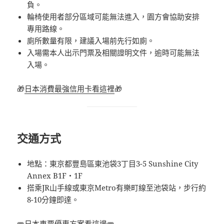
負。
輪椅使用者部分區域可能無法進入，園方會協助安排
專用路線。
廁所數量有限，建議入場前先行如廁。
入場需本人出示門票及相關證明文件，逾時可能無法
入場。
🎁
日本消費最強信用卡看這裡
🎁
交通方式
地點：東京都豐島區東池袋3丁目3-5 Sunshine City
Annex B1F・1F
搭乘JR山手線或東京Metro有樂町線至池袋站，步行約
8-10分鐘即達。
🚝
日本車票優惠方案看這邊
🚝