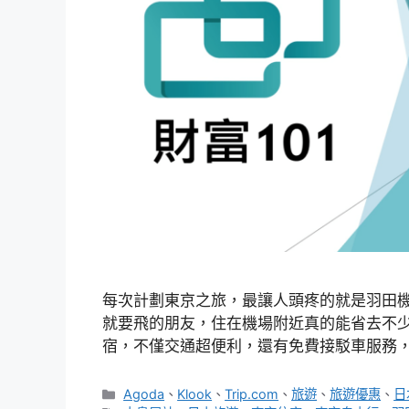
每次計劃東京之旅，最讓人頭疼的就是羽田
就要飛的朋友，住在機場附近真的能省去不
宿，不僅交通超便利，還有免費接駁車服務
分
Agoda
、
Klook
、
Trip.com
、
旅遊
、
旅遊優惠
、
日