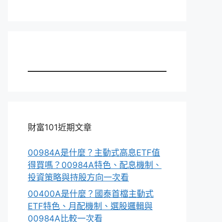
財富101近期文章
00984A是什麼？主動式高息ETF值
得買嗎？00984A特色、配息機制、
投資策略與持股方向一次看
00400A是什麼？國泰首檔主動式
ETF特色、月配機制、選股邏輯與
00984A比較一次看