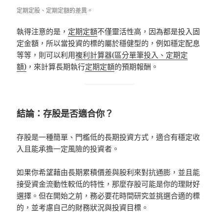
定期定股、定期定額的差異。
執得注意的是，
定期定額
不僅靈活性高，因為都是投入固
定金額，所以當投資的標的屬於穩健型的，例如穩定配息
等等，則可以利用
複利計算器(區分單筆投入、定期定
額)
，來計算長期執行
定期定額
的預期報酬。
結論：存股是否適合你？
存股是一種簡單、門檻低的長期投資方式，適合有穩定收
入且能承擔一定風險的投資者。
如果你希望藉由長期累積價差與股利來對抗通膨，並且能
接受資金流動性較低的特性，那麼存股可能是你的理財好
選擇。但在開始之前，務必要花時間研究並挑選合適的標
的，並考慮自己的財務狀況與投資目標。