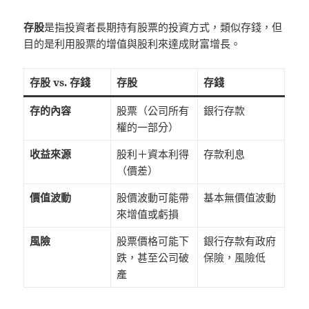
存股
是指投資者長期持有股票的投資方式，類似存錢，但
目的是利用股票的增值與股利來達成財富增長。
存股 vs. 存錢
存股
存錢
存的內容
股票（公司所有
銀行存款
權的一部分）
收益來源
股利＋資本利得
存款利息
（價差）
價值波動
股價波動可能帶
基本無價值波動
來增值或虧損
風險
股票價格可能下
銀行存款有政府
跌，甚至公司破
保險，風險低
產