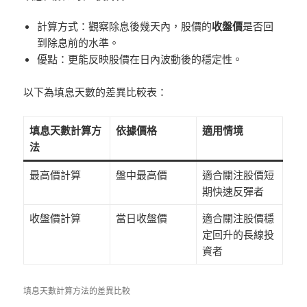
計算方式：觀察除息後幾天內，股價的
收盤價
是否回
到除息前的水準。
優點：更能反映股價在日內波動後的穩定性。
以下為填息天數的差異比較表：
填息天數計算方
依據價格
適用情境
法
最高價計算
盤中最高價
適合關注股價短
期快速反彈者
收盤價計算
當日收盤價
適合關注股價穩
定回升的長線投
資者
填息天數計算方法的差異比較