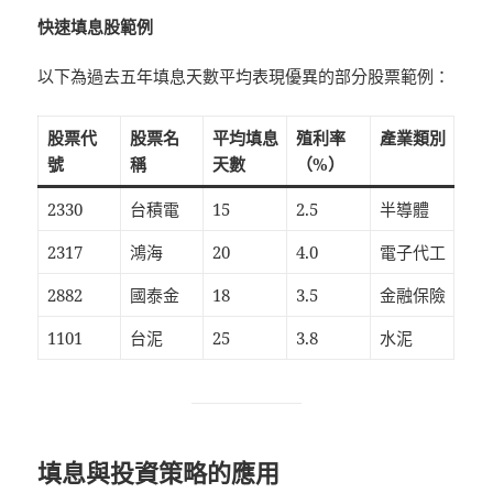
快速填息股範例
以下為過去五年填息天數平均表現優異的部分股票範例：
股票代
股票名
平均填息
殖利率
產業類別
號
稱
天數
（%）
2330
台積電
15
2.5
半導體
2317
鴻海
20
4.0
電子代工
2882
國泰金
18
3.5
金融保險
1101
台泥
25
3.8
水泥
填息與投資策略的應用