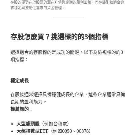
存股的優勢在於股票的潛在升值與定期的股利回報，而存錢則較適合追
求穩定與流動性需求的資金管理。
存股怎麼買？挑選標的的3個指標
選擇適合的存股標的是成功的關鍵。以下為檢視標的的3
項指標：
穩定成長
存股族通常選擇具備穩健成長的企業，這些企業通常具備
長期的盈利能力。
推薦標的
：
大型龍頭股
（例如台積電）
大盤指數型ETF
（例如
0050
、
00878
）