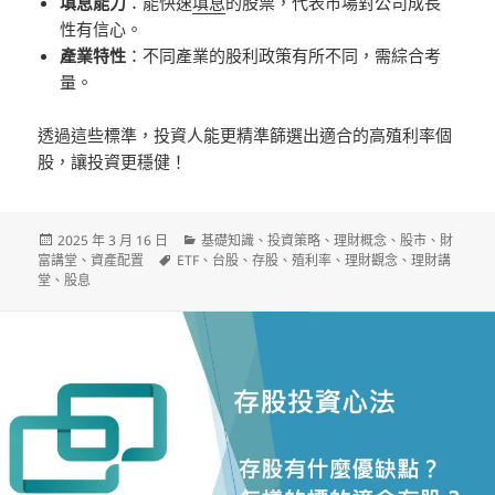
填息能力
：能快速
填息
的股票，代表市場對公司成長
性有信心。
產業特性
：不同產業的股利政策有所不同，需綜合考
量。
透過這些標準，投資人能更精準篩選出適合的高殖利率個
股，讓投資更穩健！
發
分
2025 年 3 月 16 日
基礎知識
、
投資策略
、
理財概念
、
股市
、
財
佈
標
類
富講堂
、
資產配置
ETF
、
台股
、
存股
、
殖利率
、
理財觀念
、
理財講
日
籤
堂
、
股息
期: