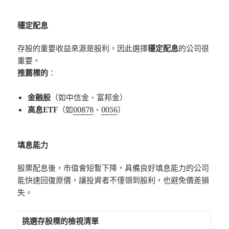
穩定配息
存股的重要收益來源是股利，因此選擇
穩定配息
的公司很
重要。
推薦標的
：
金融股
（如中信金、富邦金）
高息ETF
（如
00878
、
0056
）
填息能力
股票配息後，市值會短暫下降，具備良好填息能力的公司
能快速回復原價，讓投資者不僅領到股利，也避免價差損
失。
挑選存股標的檢視清單