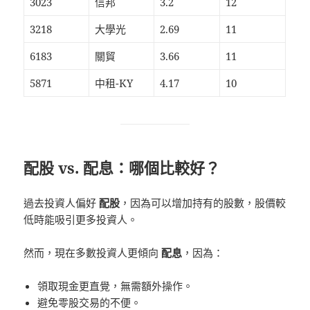
3023
信邦
3.2
12
3218
大學光
2.69
11
6183
關貿
3.66
11
5871
中租-KY
4.17
10
配股 vs. 配息：哪個比較好？
過去投資人偏好
配股
，因為可以增加持有的股數，股價較
低時能吸引更多投資人。
然而，現在多數投資人更傾向
配息
，因為：
領取現金更直覺，無需額外操作。
避免零股交易的不便。