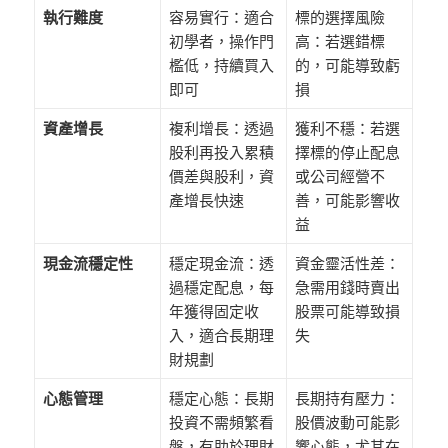
執行難度
容易實行：適合
標的選擇風險
初學者，操作門
高：若選錯標
檻低，持續買入
的，可能導致虧
即可
損
資產增長
複利增長：透過
獲利不穩：若選
股利再投入累積
擇標的停止配息
價差與股利，資
或公司經營不
產增長快速
善，可能影響收
益
現金流穩定性
穩定現金流：透
資金靈活性差：
過穩定配息，每
急需用錢時賣出
年獲得固定收
股票可能導致損
入，適合長期理
失
財規劃
心態管理
穩定心態：長期
長期持有壓力：
投資不需頻繁看
股價波動可能影
盤，有助於理財
響心態，尤其在