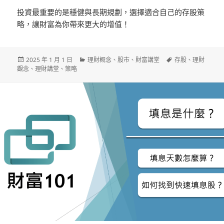
投資最重要的是穩健與長期規劃，選擇適合自己的存股策
略，讓財富為你帶來更大的增值！
發
分
標
2025 年 1 月 1 日
理財概念
、
股市
、
財富講堂
存股
、
理財
佈
類
籤
觀念
、
理財講堂
、
策略
日
期: