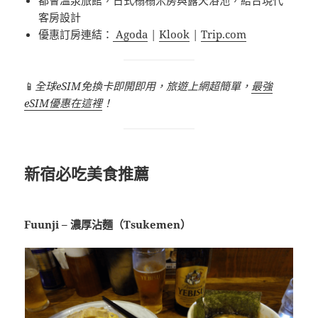
客房設計
優惠訂房連結：
Agoda
|
Klook
|
Trip.com
📱
全球eSIM免換卡即開即用，旅遊上網超簡單，
最強
eSIM優惠在這裡
！
新宿必吃美食推薦
Fuunji – 濃厚沾麵（Tsukemen）