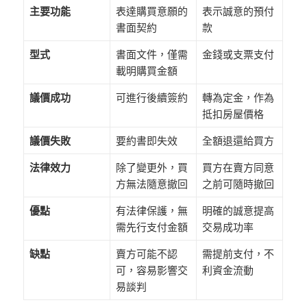
主要功能
表達購買意願的
表示誠意的預付
書面契約
款
型式
書面文件，僅需
金錢或支票支付
載明購買金額
議價成功
可進行後續簽約
轉為定金，作為
抵扣房屋價格
議價失敗
要約書即失效
全額退還給買方
法律效力
除了變更外，買
買方在賣方同意
方無法隨意撤回
之前可隨時撤回
優點
有法律保護，無
明確的誠意提高
需先行支付金額
交易成功率
缺點
賣方可能不認
需提前支付，不
可，容易影響交
利資金流動
易談判