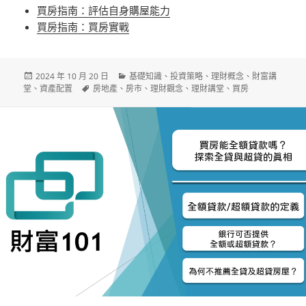
買房指南：評估自身購屋能力
買房指南：買房實戰
發
分
2024 年 10 月 20 日
基礎知識
、
投資策略
、
理財概念
、
財富講
佈
標
類
堂
、
資產配置
房地產
、
房市
、
理財觀念
、
理財講堂
、
買房
日
籤
期: