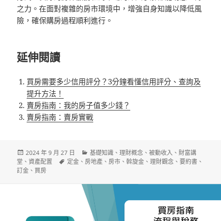
之力。在面對複雜的房市環境中，增強自身知識以降低風
險，確保購房過程順利進行。
延伸閱讀
買房需要多少信用評分？3分鐘看懂信用評分、查詢及
提升方法！
賣房指南：我的房子值多少錢？
賣房指南：賣房實戰
發
分
2024 年 9 月 27 日
基礎知識
、
理財概念
、
被動收入
、
財富講
佈
標
類
堂
、
資產配置
定金
、
房地產
、
房市
、
斡旋金
、
理財觀念
、
要約書
、
日
籤
訂金
、
買房
期: