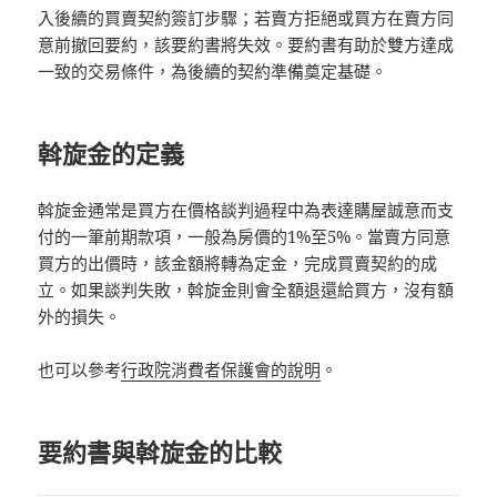
入後續的買賣契約簽訂步驟；若賣方拒絕或買方在賣方同
意前撤回要約，該要約書將失效。要約書有助於雙方達成
一致的交易條件，為後續的契約準備奠定基礎。
斡旋金的定義
斡旋金通常是買方在價格談判過程中為表達購屋誠意而支
付的一筆前期款項，一般為房價的1%至5%。當賣方同意
買方的出價時，該金額將轉為定金，完成買賣契約的成
立。如果談判失敗，斡旋金則會全額退還給買方，沒有額
外的損失。
也可以參考
行政院消費者保護會的說明
。
要約書與斡旋金的比較