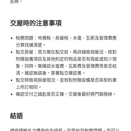
反映。
交屋時的注意事項
稅務問題：地價稅、房屋稅、水電、瓦斯及管理費應
分算找補清楚。
點交房屋：買方需在點交前，再詳細檢視屋況、核對
附贈設備項目及其他約定的物品是否有瑕疵或短少現
象，同時，需確認水電費、瓦斯費及管理費等是否結
清。確認無誤後，簽署點交確認書。
點交時檢視房屋現況，並核對附贈設備是否與契約書
上所訂相同。
確認交付之鑰匙是否正確，交屋後最好將門鎖換掉。
結語
通過理解此次購房的全過程，從簽約到稅務問題，您可以