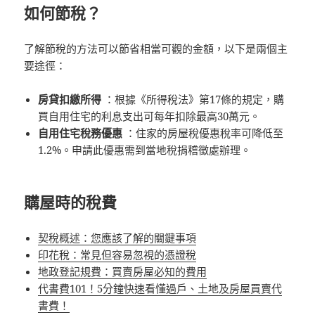
如何節稅？
了解節稅的方法可以節省相當可觀的金額，以下是兩個主
要途徑：
房貸扣繳所得
：根據《所得稅法》第17條的規定，購
買自用住宅的利息支出可每年扣除最高30萬元。
自用住宅稅務優惠
：住家的房屋稅優惠稅率可降低至
1.2%。申請此優惠需到當地稅捐稽徵處辦理。
購屋時的稅費
契稅概述：您應該了解的關鍵事項
印花稅：常見但容易忽視的憑證稅
地政登記規費：買賣房屋必知的費用
代書費101！5分鐘快速看懂過戶、土地及房屋買賣代
書費！