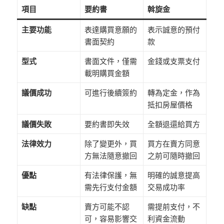
項目
要約書
斡旋金
主要功能
表達購買意願的
表示誠意的預付
書面契約
款
型式
書面文件，僅需
金錢或支票支付
載明購買金額
議價成功
可進行後續簽約
轉為定金，作為
抵扣房屋價格
議價失敗
要約書即失效
全額退還給買方
法律效力
除了變更外，買
買方在賣方同意
方無法隨意撤回
之前可隨時撤回
優點
有法律保護，無
明確的誠意提高
需先行支付金額
交易成功率
缺點
賣方可能不認
需提前支付，不
可，容易影響交
利資金流動