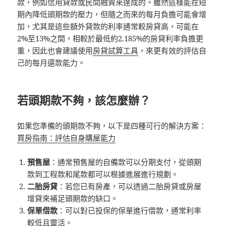
款，例如信用貸款或民間融資來達成的。雖然這樣能在短
期內降低頭期款的壓力，但隨之而來的每月負擔可能會增
加，尤其是這些額外貸款的利率通常較房貸高，可能在
2%至13%之間，相較於最低約2.185%的房貸利率負擔更
重，因此也會建議使用
房貸試算工具
，來更有效的評估自
己的每月還款能力。
若頭期款不夠，該怎麼辦？
如果您準備的頭期款不夠，以下是四種可行的解決方案：
買房指南：評估自身購屋能力
預售屋
：通常預售屋的自備款可以分期支付，從頭期
款到工程款和尾款都可以根據進展進行規劃。
二胎房貸
：若您已有房產，可以透過二胎房貸或房屋
增貸來補足頭期款的缺口。
保單借款
：可以對已投保的保單進行借款，通常利率
較低且靈活。