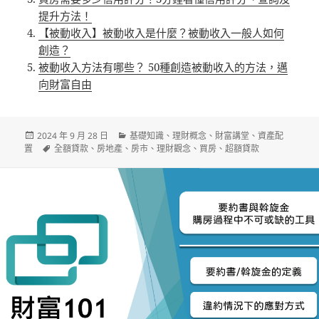
提升方法！
【被動收入】被動收入是什麼？被動收入一般人如何
創造？
被動收入方法有哪些？ 50種創造被動收入的方法，邁
向財富自由
發
分
2024 年 9 月 28 日
基礎知識
、
理財概念
、
財富講堂
、
資產配
佈
標
類
置
全額貸款
、
房地產
、
房市
、
理財觀念
、
買房
、
超額貸款
日
籤
期: