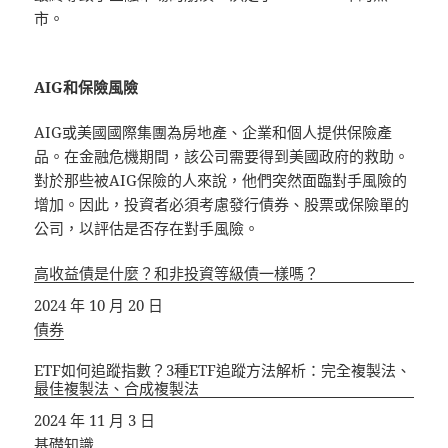
市。
AIG和保險風險
AIG或美國國際集團為房地產、企業和個人提供保險產
品。在金融危機期間，該公司需要得到美國政府的救助。
對於那些被AIG保險的人來說，他們突然面臨對手風險的
增加。因此，投資者必須考慮發行債券、股票或保險單的
公司，以評估是否存在對手風險。
高收益債是什麼？和非投資等級債一樣嗎？
日期
2024 年 10 月 20 日
關於
債券
ETF如何追蹤指數？3種ETF追蹤方法解析：完全複製法、
最佳複製法、合成複製法
日期
2024 年 11 月 3 日
關於
基礎知識