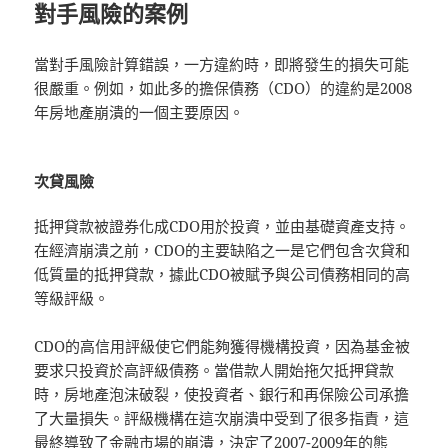
對手風險的案例
當對手風險計算錯誤，一方違約時，即將發生的損失可能
很嚴重。例如，如此多的擔保債務（CDO）的違約是2008
年房地產崩潰的一個主要原因。
次貸風險
抵押貸款被證券化成CDO用於投資，並由基礎資產支持。
在經濟崩潰之前，CDO的主要缺陷之一是它們包含次貸和
低質量的抵押貸款，據此CDO被賦予與公司債務相同的高
等級評級。
CDO的高信用評級使它們能夠獲得機構投資，因為基金被
要求只投資於高評級債務。當借款人開始拖欠抵押貸款
時，房地產泡沫破裂，使投資者、銀行和再保險公司承擔
了大量損失。評級機構在這次崩潰中受到了很多指責，這
最終導致了金融市場的崩潰，決定了2007-2009年的熊