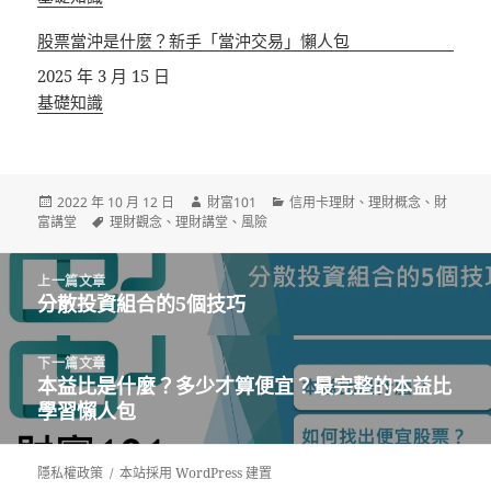
股票當沖是什麼？新手「當沖交易」懶人包
日期
2025 年 3 月 15 日
關於
基礎知識
發
作
分
2022 年 10 月 12 日
財富101
信用卡理財
、
理財概念
、
財
佈
標
者
類
富講堂
理財觀念
、
理財講堂
、
風險
日
籤
期:
文
上一篇文章
章
分散投資組合的5個技巧
上
導
一
覽
篇
下一篇文章
文
本益比是什麼？多少才算便宜？最完整的本益比
下
章:
學習懶人包
一
篇
文
隱私權政策
本站採用 WordPress 建置