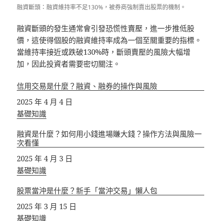
融資斷頭：融資維持率不足130%，被券商強制賣出股票的機制。
融資斷頭的發生通常會引發恐慌性賣壓，進一步推低股
價，這使得個股的融資維持率成為一個至關重要的指標。
當維持率接近或跌破130%時，斷頭賣壓的風險大幅增
加，因此投資者需要密切關注。
信用交易是什麼？融資、融券的操作與風險
日期
2025 年 4 月 4 日
關於
基礎知識
融資是什麼？如何用小錢進場賺大錢？操作方法與風險一
次看懂
日期
2025 年 4 月 3 日
關於
基礎知識
股票當沖是什麼？新手「當沖交易」懶人包
日期
2025 年 3 月 15 日
關於
基礎知識