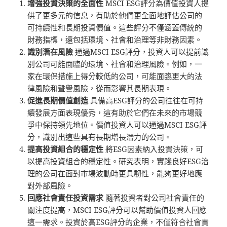
增強投資決策的全面性
MSCI ESG評分為價值投資人提
供了更多元的信息，有助於他們更全面地評估公司的
可持續性和長期投資價值。這些評分不僅涵蓋傳統的
財務指標，還包括環境、社會和治理等非財務因素。
識別潛在風險
通過MSCI ESG評分，投資人可以提前識
別公司可能面臨的環境、社會和治理風險。例如，一
家在環保措施上得分較低的公司，可能面臨更大的法
律風險和聲譽風險，從而影響其長期表現。
促進長期價值創造
具備高ESG評分的公司往往在可持
續發展方面表現優秀，這有助於它們在未來的市場競
爭中保持領先地位。價值投資人可以通過MSCI ESG評
分，識別出這些具有長期增長潛力的公司。
提高投資組合的穩定性
將ESG因素納入投資決策，可
以提高投資組合的穩定性。研究表明，實踐良好ESG治
理的公司在面對市場波動時更具韌性，能夠更好地應
對外部風險。
回應社會責任投資需求
隨著投資者對公司社會責任的
關注度提高，MSCI ESG評分可以幫助價值投資人回應
這一需求。投資於高ESG評分的企業，不僅符合社會責