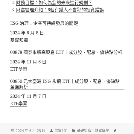
財務目標：如何為您的未來進行規劃？
財富管理介紹：6個有錢人不會犯的投資錯誤
ESG 治理：企業可持續發展的關鍵
日期
2024 年 6 月 8 日
關於
基礎知識
00878 國泰永續高股息 ETF｜成分股、配息、優缺點分析
日期
2024 年 11 月 6 日
關於
ETF學習
00850 元大臺灣 ESG 永續 ETF｜成分股、配息、優缺點
全面解析
日期
2024 年 11 月 7 日
關於
ETF學習
發
作
分
標
2024 年 6 月 23 日
財富101
基礎知識
、
財富講堂