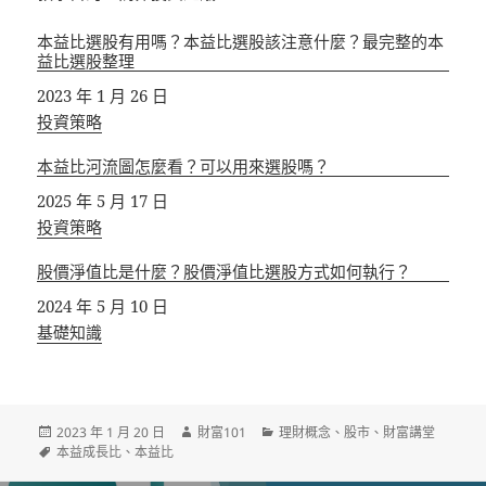
本益比選股有用嗎？本益比選股該注意什麼？最完整的本
益比選股整理
日期
2023 年 1 月 26 日
關於
投資策略
本益比河流圖怎麼看？可以用來選股嗎？
日期
2025 年 5 月 17 日
關於
投資策略
股價淨值比是什麼？股價淨值比選股方式如何執行？
日期
2024 年 5 月 10 日
關於
基礎知識
發
作
分
2023 年 1 月 20 日
財富101
理財概念
、
股市
、
財富講堂
佈
標
者
類
本益成長比
、
本益比
日
籤