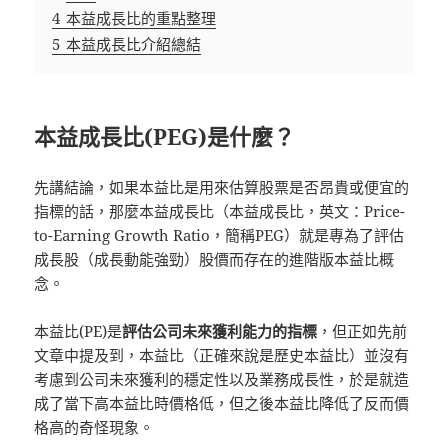
4
本益成長比的重點整理
5
本益成長比介紹總結
本益成長比
(PEG)
是什麼？
先講結論，如果本益比是用來估算股票是否昂貴或便宜的
指標的話，那麼本益成長比（本益成長比，英文：Price-
to-Earning Growth Ratio，簡稱PEG）就是專為了評估
成長股（成長動能強勁）股價而存在的進階版本益比概
念。
本益比(PE)是
評估公司未來獲利能力的指標
，但正如先前
文章中提及到，本益比（正確來說是歷史本益比）並沒有
考慮到公司未來獲利的穩定性以及業務成長性，於是就造
成了當下高本益比時價格低，但之後本益比降低了反而價
格高的奇怪現象。