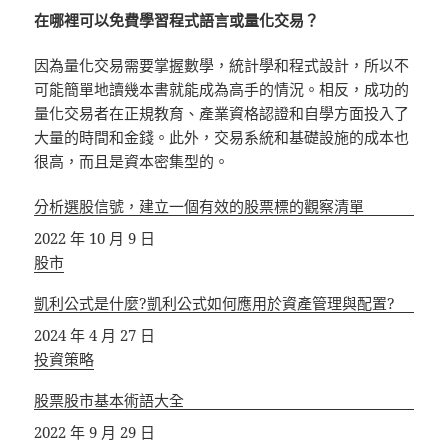
在哪裡可以免費學習程式語言或量化交易？
因為量化交易需要掌握數學，統計學和程式設計，所以不
可能簡單地讀幾本書就能成為高手的情況。相反，成功的
量化交易者在正規教育、產業資格認證和自學方面投入了
大量的時間和金錢。此外，交易系統和基礎設施的成本也
很高，而且是資本密集型的。
分析選股信號，建立一個有效的股票標的觀察清單
日期
2022 年 10 月 9 日
關於
股市
凱利公式是什麼?凱利公式如何應用於資產管理與配置?
日期
2024 年 4 月 27 日
關於
投資策略
股票股市基本術語大全
日期
2022 年 9 月 29 日