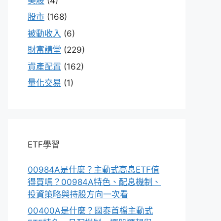
美股
(4)
股市
(168)
被動收入
(6)
財富講堂
(229)
資產配置
(162)
量化交易
(1)
ETF學習
00984A是什麼？主動式高息ETF值
得買嗎？00984A特色、配息機制、
投資策略與持股方向一次看
00400A是什麼？國泰首檔主動式