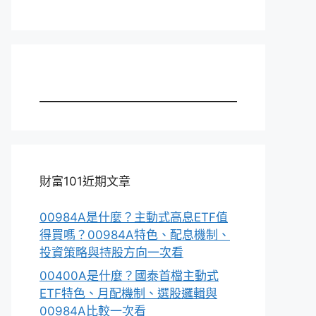
財富101近期文章
00984A是什麼？主動式高息ETF值
得買嗎？00984A特色、配息機制、
投資策略與持股方向一次看
00400A是什麼？國泰首檔主動式
ETF特色、月配機制、選股邏輯與
00984A比較一次看