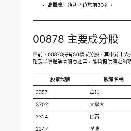
高股息
：殖利率位於前30名。
00878 主要成分股
目前，00878持有30檔成分股，其中前
路及半導體等高股息產業，能夠提供穩定的
股票代號
股票名稱
2357
華碩
3702
大聯大
2324
仁寶
2347
聯強