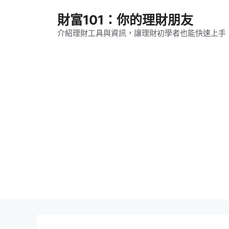
跳
財富101：你的理財朋友
至
主
介紹理財工具與資訊，讓理財初學者也能快速上手
要
內
容