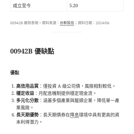
成立至今
5.20
00942B 績效表現。資料來源：
台新投信
；資料日期：2024/06
00942B 優缺點
優點
高信用品質
：僅投資 A 級公司債，風險相對較低。
穩定收益
：月配息機制提供穩定現金流。
多元化分散
：涵蓋多個產業與龍頭企業，降低單一產
業風險。
長天期優勢
：長天期債券在
降息
環境中具有更高的資
本利得潛力。