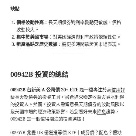
缺點
價格波動性高
：長天期債券對利率變動更敏感，價格
波動較大。
集中於美國市場
：對美國經濟與利率政策依賴性強。
新產品缺乏歷史數據
：需更多時間驗證其市場表現。
00942B 投資的總結
00942B 台新美 A 公司債 20+ ETF
是一檔專注於高
信用評
級
長天期
債券
的投資工具，適合追求穩定收益與資本利得
的投資人。然而，投資人需留意長天期債券的波動風險以
及美國市場的經濟政策影響。若您看好未來
降息
趨勢，
00942B 是一個值得關注的投資選擇！
00957B 兆豐 US 優選投等債 ETF｜成分債？配息？優缺