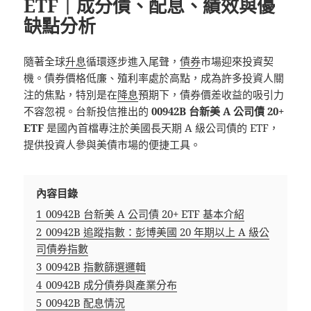
ETF｜成分債、配息、績效與優
缺點分析
隨著全球
升息
循環逐步進入尾聲，
債券
市場迎來投資契
機。債券價格低廉、殖利率處於高點，成為許多投資人關
注的焦點，特別是在
降息
預期下，債券價差收益的吸引力
不容忽視。台新投信推出的
00942B 台新美 A 公司債 20+
ETF
是國內首檔專注於美國長天期 A 級公司債的 ETF，
提供投資人參與美債市場的便捷工具。
內容目錄
1
00942B 台新美 A 公司債 20+ ETF 基本介紹
2
00942B 追蹤指數：彭博美國 20 年期以上 A 級公
司債券指數
3
00942B 指數篩選邏輯
4
00942B 成分債券與產業分布
5
00942B 配息情況