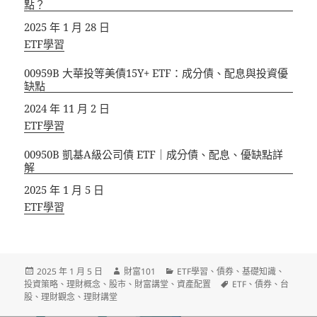
點？
日期
2025 年 1 月 28 日
關於
ETF學習
00959B 大華投等美債15Y+ ETF：成分債、配息與投資優
缺點
日期
2024 年 11 月 2 日
關於
ETF學習
00950B 凱基A級公司債 ETF｜成分債、配息、優缺點詳
解
日期
2025 年 1 月 5 日
關於
ETF學習
發
作
分
2025 年 1 月 5 日
財富101
ETF學習
、
債券
、
基礎知識
、
佈
者
類
標
投資策略
、
理財概念
、
股市
、
財富講堂
、
資產配置
ETF
、
債券
、
台
日
籤
股
、
理財觀念
、
理財講堂
期: