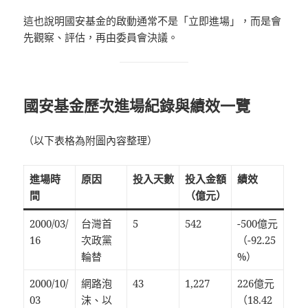
這也說明國安基金的啟動通常不是「立即進場」，而是會
先觀察、評估，再由委員會決議。
國安基金歷次進場紀錄與績效一覽
（以下表格為附圖內容整理）
進場時
原因
投入天數
投入金額
績效
間
（億元）
2000/03/
台灣首
5
542
-500億元
16
次政黨
（-92.25
輪替
%）
2000/10/
網路泡
43
1,227
226億元
03
沫、以
（18.42