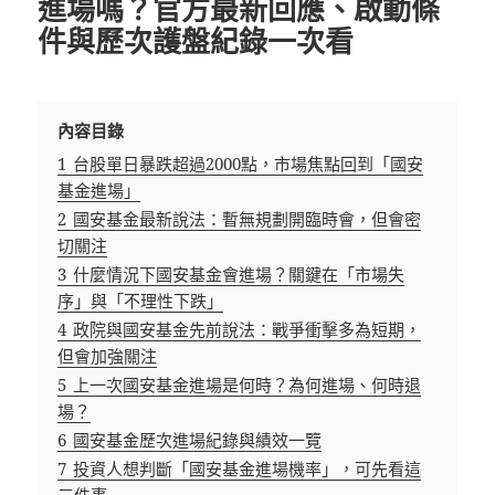
進場嗎？官方最新回應、啟動條
件與歷次護盤紀錄一次看
內容目錄
1
台股單日暴跌超過2000點，市場焦點回到「國安
基金進場」
2
國安基金最新說法：暫無規劃開臨時會，但會密
切關注
3
什麼情況下國安基金會進場？關鍵在「市場失
序」與「不理性下跌」
4
政院與國安基金先前說法：戰爭衝擊多為短期，
但會加強關注
5
上一次國安基金進場是何時？為何進場、何時退
場？
6
國安基金歷次進場紀錄與績效一覽
7
投資人想判斷「國安基金進場機率」，可先看這
三件事