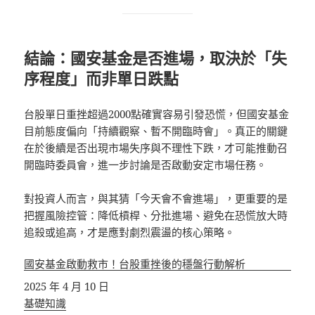
結論：國安基金是否進場，取決於「失
序程度」而非單日跌點
台股單日重挫超過2000點確實容易引發恐慌，但國安基金
目前態度偏向「持續觀察、暫不開臨時會」。真正的關鍵
在於後續是否出現市場失序與不理性下跌，才可能推動召
開臨時委員會，進一步討論是否啟動安定市場任務。
對投資人而言，與其猜「今天會不會進場」，更重要的是
把握風險控管：降低槓桿、分批進場、避免在恐慌放大時
追殺或追高，才是應對劇烈震盪的核心策略。
國安基金啟動救市！台股重挫後的穩盤行動解析
日期
2025 年 4 月 10 日
關於
基礎知識