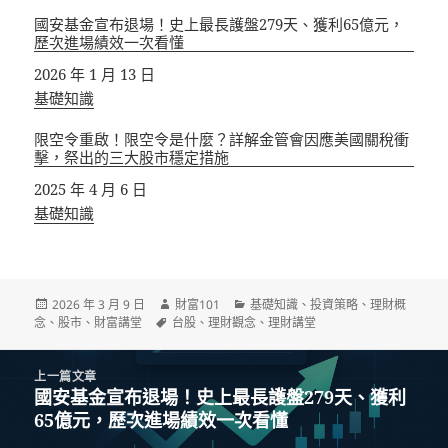
國安基金宣布退場！史上最長護盤279天、獲利65億元，
歷次進場績效一次看懂
日期
2026 年 1 月 13 日
關於
基礎知識
限空令重啟！限空令是什麼？詳解金管會因應美國關稅衝
擊，祭出的三大股市穩定措施
日期
2025 年 4 月 6 日
關於
基礎知識
發
作
分
2026 年 3 月 9 日
財富101
基礎知識
、
投資策略
、
理財概
佈
標
者
類
念
、
股市
、
財富講堂
台股
、
理財觀念
、
理財講堂
日
籤
期:
文
上一篇文章
章
國安基金宣布退場！史上最長護盤279天、獲利
上
導
65億元，歷次進場績效一次看懂
一
覽
篇