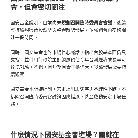
會，但會密切關注
國安基金說明，目前
尚未規劃召開臨時委員會會議
，後續
將持續觀察台股跌勢與整體趨勢發展，並強調會再密切關
注一段時間。
同時，國安基金也對市場信心喊話，指出台股基本面仍具
支撐，並引用行政院主計總處預估今年台灣經濟成長率可
達
7.71%
。不過，因短期因素干擾仍大，後續發展需要持
續觀察。
國安基金也明確提到，若市場出現
失序
與
不理性下跌
，不
排除召開臨時委員會討論因應措施，甚至啟動安定市場任
務。
什麼情況下國安基金會進場？關鍵在