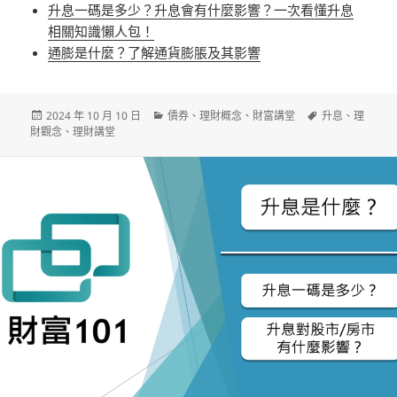
升息一碼是多少？升息會有什麼影響？一次看懂升息
相關知識懶人包！
通膨是什麼？了解通貨膨脹及其影響
發
分
標
2024 年 10 月 10 日
債券
、
理財概念
、
財富講堂
升息
、
理
佈
類
籤
財觀念
、
理財講堂
日
期: