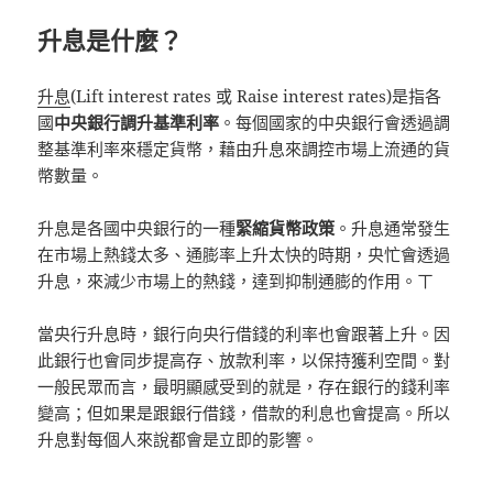
升息是什麼？
升息
(Lift interest rates 或 Raise interest rates)是指各
國
中央銀行調升基準利率
。每個國家的中央銀行會透過調
整基準利率來穩定貨幣，藉由升息來調控市場上流通的貨
幣數量。
升息是各國中央銀行的一種
緊縮貨幣政策
。升息通常發生
在市場上熱錢太多、通膨率上升太快的時期，央忙會透過
升息，來減少市場上的熱錢，達到抑制通膨的作用。ㄒ
當央行升息時，銀行向央行借錢的利率也會跟著上升。因
此銀行也會同步提高存、放款利率，以保持獲利空間。對
一般民眾而言，最明顯感受到的就是，存在銀行的錢利率
變高；但如果是跟銀行借錢，借款的利息也會提高。所以
升息對每個人來說都會是立即的影響。