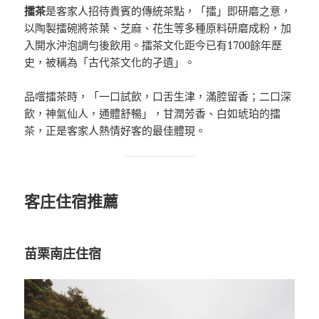
擂茶
是客家人招待貴賓的傳統茶點，「擂」即研磨之意，
以陶製擂碗將茶葉、芝麻、花生等多種原料研磨成粉，加
入開水沖泡調勻後飲用。擂茶文化距今已有1700餘年歷
史，被稱為「古代茶文化的孑遺」。
品嚐擂茶時，「一口試飲，口舌生津，滿腔留香；二口深
飲，神氣仙人，通體舒暢」，甘潤芳香、白如琥珀的擂
茶，正是客家人熱情好客的最佳體現。
客庄住宿推薦
苗栗南庄住宿