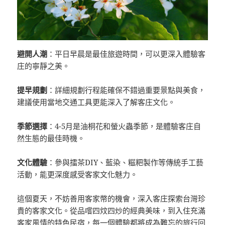
避開人潮
：平日早晨是最佳旅遊時間，可以更深入體驗客
庄的寧靜之美。
提早規劃
：詳細規劃行程能確保不錯過重要景點與美食，
建議使用當地交通工具更能深入了解客庄文化。
季節選擇
：4-5月是油桐花和螢火蟲季節，是體驗客庄自
然生態的最佳時機。
文化體驗
：參與擂茶DIY、藍染、糍粑製作等傳統手工藝
活動，能更深度感受客家文化魅力。
這個夏天，不妨善用客家幣的機會，深入客庄探索台灣珍
貴的客家文化。從品嚐四炆四炒的經典美味，到入住充滿
客家風情的特色民宿，每一個體驗都將成為難忘的旅行回