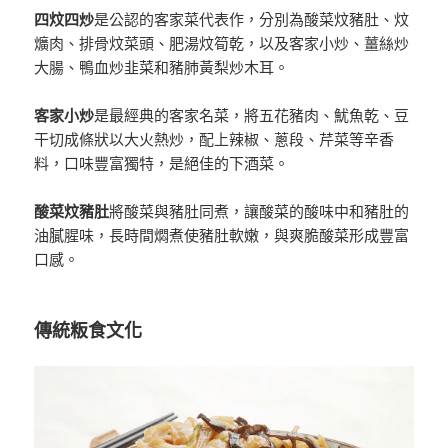
四炆四炒
是公認的客家菜代表作，分別為酸菜炆豬肚、炆
爌肉、排骨炆菜頭、肥湯炆筍乾，以及客家小炒、薑絲炒
大腸、鴨血炒韭菜和豬肺黃梨炒木耳。
客家小炒
是最經典的客家名菜，將五花豬肉、魷魚乾、豆
干切成條狀以大火熱炒，配上辣椒、蔥段、芹菜等辛香
料，口味豐富獨特，是絕佳的下酒菜。
酸菜炆豬肚
將酸菜與豬肚同煮，讓酸菜的酸味中和豬肚的
油膩腥味，長時間燜煮使豬肚軟嫩，與爽脆酸菜形成豐富
口感。
傳統粄食文化