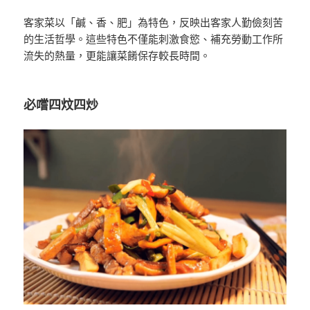
客家菜以「鹹、香、肥」為特色，反映出客家人勤儉刻苦
的生活哲學。這些特色不僅能刺激食慾、補充勞動工作所
流失的熱量，更能讓菜餚保存較長時間。
必嚐四炆四炒