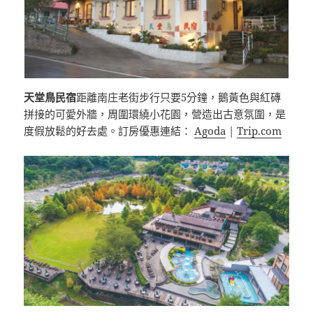
天堂鳥民宿
距離南庄老街步行只要5分鐘，鵝黃色與紅磚
拼接的可愛外牆，周圍環繞小花園，營造出古意氛圍，是
度假放鬆的好去處。訂房優惠連結：
Agoda
|
Trip.com