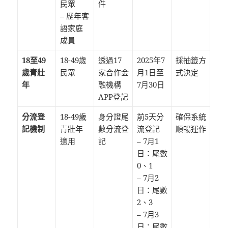
民眾
件
– 歷年客
語家庭
成員
18至49
18-49歲
透過17
2025年7
採抽籤方
歲青壯
民眾
家合作金
月1日至
式決定
年
融機構
7月30日
APP登記
分流登
18-49歲
身分證尾
前5天分
確保系統
記機制
青壯年
數分流登
流登記
順暢運作
適用
記
– 7月1
日：尾數
0、1
– 7月2
日：尾數
2、3
– 7月3
日：尾數