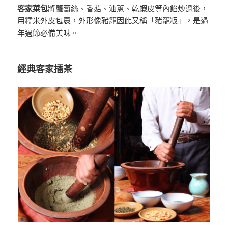
客家菜包
將蘿蔔絲、香菇、油蔥、乾蝦皮等內餡炒過後，
用糯米外皮包裹，外形像豬籠因此又稱「豬籠粄」，是過
年過節必備美味。
經典客家擂茶