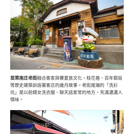
苗栗南庄老街
融合客家與賽夏族文化，桂花巷、百年郵局
等歷史建築訴說著客庄的歲月故事。老街尾端的「洗衫
坑」是以前婦女洗衣服、聊天話家常的地方，充滿濃濃人
情味。