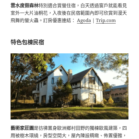
雲水度假森林
特別適合賞螢住宿，白天透過窗戶就能看見
室外一大片油桐花，入夜後在民宿範圍內即可欣賞到漫天
飛舞的螢火蟲。訂房優惠連結：
Agoda
|
Trip.com
特色包棟民宿
藝術家莊園
是彷彿置身歐洲鄉村田野的獨棟歐風建築，四
周被樹木環繞，房型空間大，屋內陳設精緻、佈置優雅，