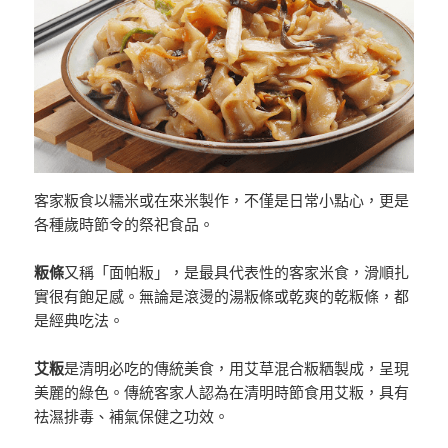
客家粄食以糯米或在來米製作，不僅是日常小點心，更是
各種歲時節令的祭祀食品。
粄條
又稱「面帕粄」，是最具代表性的客家米食，滑順扎
實很有飽足感。無論是滾燙的湯粄條或乾爽的乾粄條，都
是經典吃法。
艾粄
是清明必吃的傳統美食，用艾草混合粄粞製成，呈現
美麗的綠色。傳統客家人認為在清明時節食用艾粄，具有
祛濕排毒、補氣保健之功效。