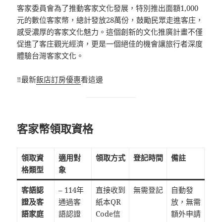
客家委員會為了推動客家文化發展，特別推出面額1,000
元的數位客家幣，總計發放28萬份，鼓勵民眾走進客庄，
感受濃厚的客家文化魅力。這個創新的文化推廣計畫不僅
促進了客庄觀光經濟，更是一個絕佳的機會讓旅行者深度
體驗台灣客家文化。
‼️最新
飯店訂房優惠
看這邊
客家幣領取資格
領取資
適用對
領取方式
登記時間
備註
格類型
象
客語認
– 114年
直接收到
無需登記
自動發
證及客
通過客
紙本QR
放，無需
語家庭
語認證
Code信
額外申請