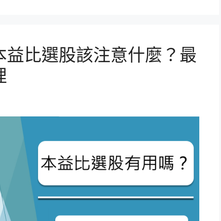
本益比選股該注意什麼？最
理