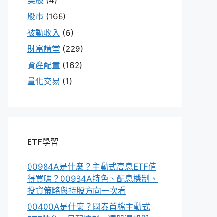
美股
(4)
股市
(168)
被動收入
(6)
財富講堂
(229)
資產配置
(162)
量化交易
(1)
ETF學習
00984A是什麼？主動式高息ETF值
得買嗎？00984A特色、配息機制、
投資策略與持股方向一次看
00400A是什麼？國泰首檔主動式