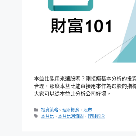
本益比能用來選股嗎？剛接觸基本分析的投
合理，那麼本益比能直接用來作為選股的指
大家可以從本益比分析公司好壞。
分
投資策略
、
理財概念
、
股市
類
標
本益比
、
本益比河流圖
、
理財觀念
籤