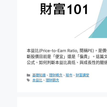
本益比(Price-to-Earn Ratio, 
斷股價目前是「便宜」還是「偏貴」。這篇
公式、如何判斷本益比高低、與成長性的關
分
基礎知識
、
理財概念
、
股市
、
財富講堂
類
標
本益比
、
理財觀念
籤