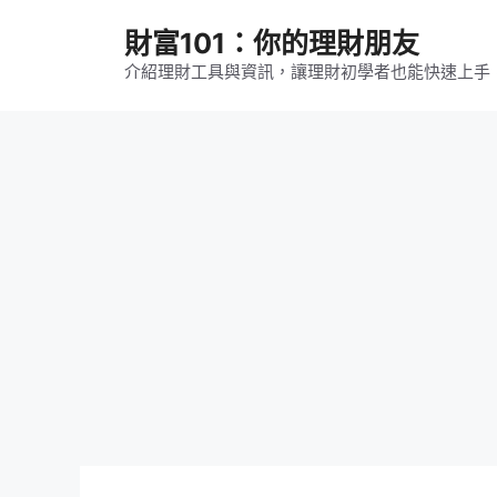
跳
財富101：你的理財朋友
至
主
介紹理財工具與資訊，讓理財初學者也能快速上手
要
內
容