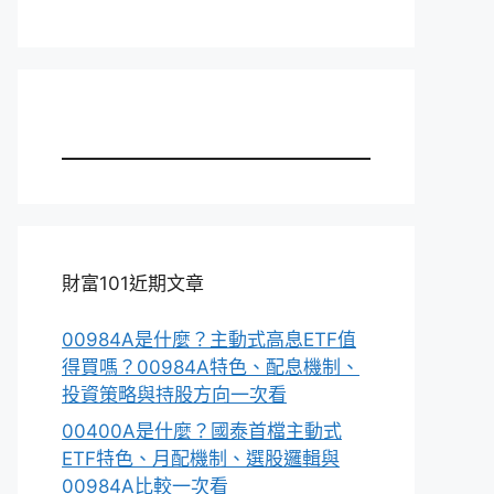
財富101近期文章
00984A是什麼？主動式高息ETF值
得買嗎？00984A特色、配息機制、
投資策略與持股方向一次看
00400A是什麼？國泰首檔主動式
ETF特色、月配機制、選股邏輯與
00984A比較一次看