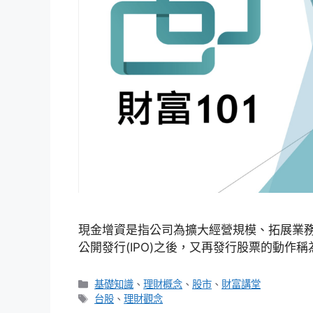
現金增資是指公司為擴大經營規模、拓展業
公開發行(IPO)之後，又再發行股票的動作稱
分
基礎知識
、
理財概念
、
股市
、
財富講堂
類
標
台股
、
理財觀念
籤