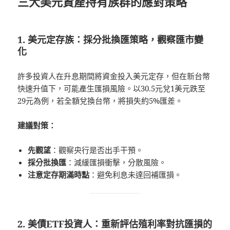
三大美元資產持有族群的應對策略
1. 美元定存族：採分批換匯策略，觀察匯市變
化
許多投資人在升息期間將資金投入美元定存，但在新台幣
快速升值下，可能產生匯損風險。以30.5元兌1美元跌至
29元為例，若全額兌換台幣，將損失約5%匯差。
建議對策：
先觀望
：觀察央行是否出手干預。
採分批換匯
：減緩匯損衝擊，分散風險。
注意定存期滿時點
：避免利息未達回補匯損。
2. 美債ETF投資人：重新評估殖利率對抗匯損的