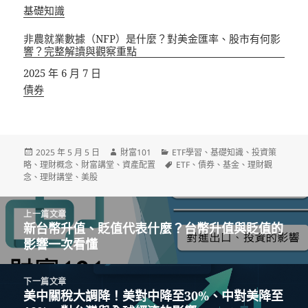
關於
基礎知識
非農就業數據（NFP）是什麼？對美金匯率、股市有何影
響？完整解讀與觀察重點
日期
2025 年 6 月 7 日
關於
債券
發
作
分
2025 年 5 月 5 日
財富101
ETF學習
、
基礎知識
、
投資策
佈
者
類
標
略
、
理財概念
、
財富講堂
、
資產配置
ETF
、
債券
、
基金
、
理財觀
日
籤
念
、
理財講堂
、
美股
期:
文
上一篇文章
章
新台幣升值、貶值代表什麼？台幣升值與貶值的
上
導
影響一次看懂
一
覽
篇
文
下一篇文章
章:
美中關稅大調降！美對中降至30%、中對美降至
下