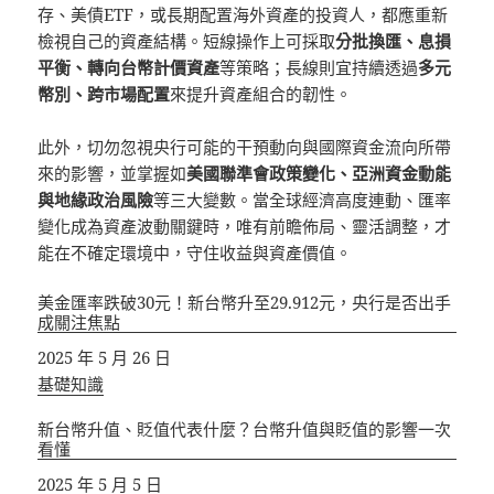
存、美債ETF，或長期配置海外資產的投資人，都應重新
檢視自己的資產結構。短線操作上可採取
分批換匯、息損
平衡、轉向台幣計價資產
等策略；長線則宜持續透過
多元
幣別、跨市場配置
來提升資產組合的韌性。
此外，切勿忽視央行可能的干預動向與國際資金流向所帶
來的影響，並掌握如
美國聯準會政策變化、亞洲資金動能
與地緣政治風險
等三大變數。當全球經濟高度連動、匯率
變化成為資產波動關鍵時，唯有前瞻佈局、靈活調整，才
能在不確定環境中，守住收益與資產價值。
美金匯率跌破30元！新台幣升至29.912元，央行是否出手
成關注焦點
日期
2025 年 5 月 26 日
關於
基礎知識
新台幣升值、貶值代表什麼？台幣升值與貶值的影響一次
看懂
日期
2025 年 5 月 5 日