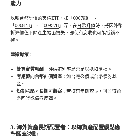
能力
以新台幣計價的美債ETF，如「
00679B
」、
「
00687B
」、「
00937B
」等，在
台幣升值
時，將因外幣
折算價值下降產生帳面損失，即使有息收也可能抵銷不
掉。
建議對策：
計算實質報酬
：評估殖利率是否足以抵扣匯損。
考慮轉向台幣計價資產
：如台灣公債或台幣債券基
金。
短期承壓，長期可觀察
：若持有年期較長，可等待台
幣回貶或債券反彈。
3. 海外資產長期配置者：以總資產配置觀點應
對匯率波動