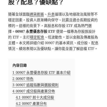
股？配息？優缺點？
隨著全球面臨
通貨膨脹
、
升息
循環以及地緣政治風險等不
穩定因素，投資人逐漸轉向保守、抗震且適合長期投資的
標的。這樣的背景下，高股息和存股 ETF 成為熱門選
擇。
00907 永豐優息存股 ETF
便是一檔專為存股族設計
的 ETF，主打
穩定配息
、低波動性，並以金融及傳產股為
主體。本文將詳細介紹 00907 的基本資訊、成分股、配息
情況、績效表現以及優缺點，讓你能全面了解這檔 ETF。
內容目錄
1
00907 永豐優息存股 ETF 基本介紹
2
00907 特色
3
00907 追蹤指數與選股規則
4
00907 成分股與產業分佈
4.1
00907 前十大成分股
4.2
00907 產業分布