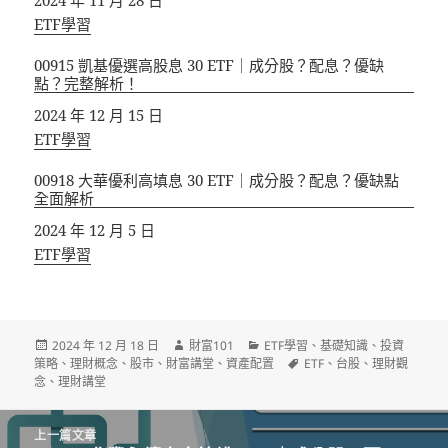
關於
ETF學習
00915 凱基優選高股息 30 ETF｜成分股？配息？優缺
點？完整解析！
日期
2024 年 12 月 15 日
關於
ETF學習
00918 大華優利高填息 30 ETF｜成分股？配息？優缺點
全面解析
日期
2024 年 12 月 5 日
關於
ETF學習
發
作
分
2024 年 12 月 18 日
財富101
ETF學習
、
基礎知識
、
投資
佈
者
類
標
策略
、
理財概念
、
股市
、
財富講堂
、
資產配置
ETF
、
台股
、
理財觀
日
籤
念
、
理財講堂
期:
文
上一篇文章
章