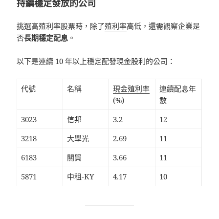
持續穩定發放的公司
挑選高殖利率股票時，除了
殖利率
高低，還需觀察企業是
否
長期穩定配息
。
以下是連續 10 年以上穩定配發現金股利的公司：
代號
名稱
現金殖利率
連續配息年
(%)
數
3023
信邦
3.2
12
3218
大學光
2.69
11
6183
關貿
3.66
11
5871
中租-KY
4.17
10