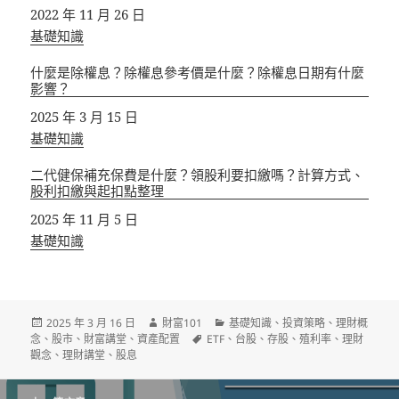
日期
2022 年 11 月 26 日
關於
基礎知識
什麼是除權息？除權息參考價是什麼？除權息日期有什麼
影響？
日期
2025 年 3 月 15 日
關於
基礎知識
二代健保補充保費是什麼？領股利要扣繳嗎？計算方式、
股利扣繳與起扣點整理
日期
2025 年 11 月 5 日
關於
基礎知識
發
作
分
2025 年 3 月 16 日
財富101
基礎知識
、
投資策略
、
理財概
佈
者
標
類
念
、
股市
、
財富講堂
、
資產配置
ETF
、
台股
、
存股
、
殖利率
、
理財
日
籤
觀念
、
理財講堂
、
股息
期:
文