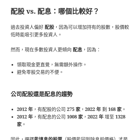
配股 vs. 配息：哪個比較好？
過去投資人偏好
配股
，因為可以增加持有的股數，股價較
低時能吸引更多投資人。
然而，現在多數投資人更傾向
配息
，因為：
領取現金更直覺，無需額外操作。
避免零股交易的不便。
公司配股還是配息的趨勢
2012 年
，有配股的公司
275 家
，
2022 年
剩
168 家
。
2012 年
，有配息的公司
1008 家
，
2022 年
增至
1328
家
。
因此，選擇
能
填息
的股票
（股價能回到除息前價格）才是