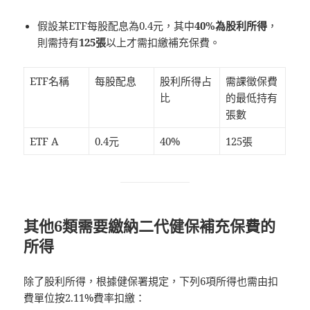
假設某ETF每股配息為0.4元，其中
40%為股利所得
，
則需持有
125張
以上才需扣繳補充保費。
ETF名稱
每股配息
股利所得占
需課徵保費
比
的最低持有
張數
ETF A
0.4元
40%
125張
其他6類需要繳納二代健保補充保費的
所得
除了股利所得，根據健保署規定，下列6項所得也需由扣
費單位按2.11%費率扣繳：