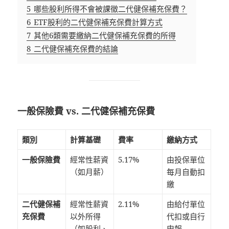
5
哪些股利所得不會被課徵二代健保補充保費？
6
ETF股利的二代健保補充保費計算方式
7
其他6類需要繳納二代健保補充保費的所得
8
二代健保補充保費的結論
一般保險費 vs. 二代健保補充保費
類別
計算基礎
費率
繳納方式
一般保險費
經常性薪資
5.17%
由投保單位
（如月薪）
每月自動扣
繳
二代健保補
經常性薪資
2.11%
由給付單位
充保費
以外所得
代扣或自行
（如股利、
申報