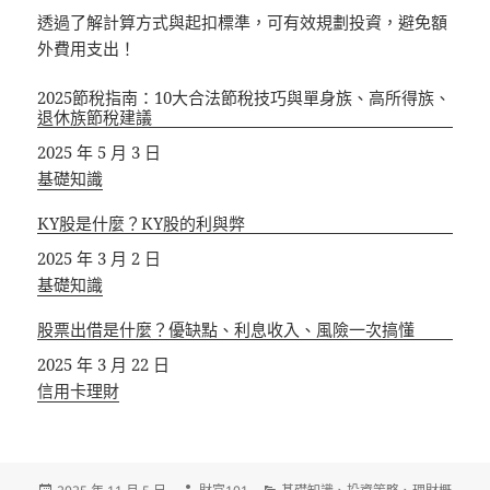
透過了解計算方式與起扣標準，可有效規劃投資，避免額
外費用支出！
2025節稅指南：10大合法節稅技巧與單身族、高所得族、
退休族節稅建議
日期
2025 年 5 月 3 日
關於
基礎知識
KY股是什麼？KY股的利與弊
日期
2025 年 3 月 2 日
關於
基礎知識
股票出借是什麼？優缺點、利息收入、風險一次搞懂
日期
2025 年 3 月 22 日
關於
信用卡理財
發
作
分